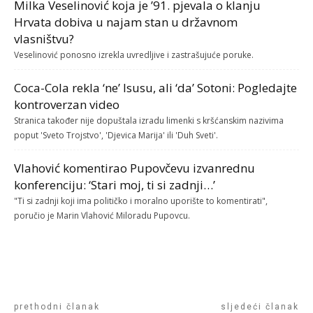
Milka Veselinović koja je ’91. pjevala o klanju
Hrvata dobiva u najam stan u državnom
vlasništvu?
Veselinović ponosno izrekla uvredljive i zastrašujuće poruke.
Coca-Cola rekla ‘ne’ Isusu, ali ‘da’ Sotoni: Pogledajte
kontroverzan video
Stranica također nije dopuštala izradu limenki s kršćanskim nazivima
poput 'Sveto Trojstvo', 'Djevica Marija' ili 'Duh Sveti'.
Vlahović komentirao Pupovčevu izvanrednu
konferenciju: ‘Stari moj, ti si zadnji…’
"Ti si zadnji koji ima političko i moralno uporište to komentirati",
poručio je Marin Vlahović Miloradu Pupovcu.
prethodni članak
sljedeći članak