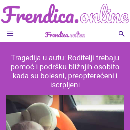
Frendica.online
Tragedija u autu: Roditelji trebaju
pomoć i podršku bližnjih osobito
kada su bolesni, preopterećeni i
iscrpljeni