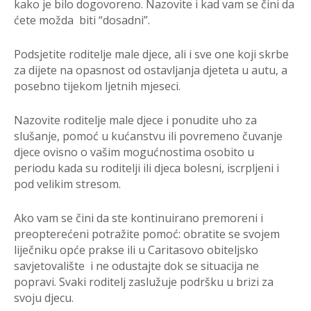
kako je bilo dogovoreno. Nazovite i kad vam se čini da
ćete možda biti “dosadni”.
Podsjetite roditelje male djece, ali i sve one koji skrbe
za dijete na opasnost od ostavljanja djeteta u autu, a
posebno tijekom ljetnih mjeseci.
Nazovite roditelje male djece i ponudite uho za
slušanje, pomoć u kućanstvu ili povremeno čuvanje
djece ovisno o vašim mogućnostima osobito u
periodu kada su roditelji ili djeca bolesni, iscrpljeni i
pod velikim stresom.
Ako vam se čini da ste kontinuirano premoreni i
preopterećeni potražite pomoć: obratite se svojem
liječniku opće prakse ili u Caritasovo obiteljsko
savjetovalište i ne odustajte dok se situacija ne
popravi. Svaki roditelj zaslužuje podršku u brizi za
svoju djecu.