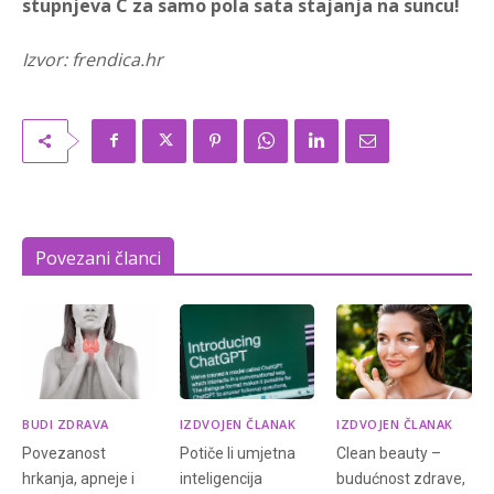
stupnjeva C za samo pola sata stajanja na suncu!
Izvor: frendica.hr
Povezani članci
BUDI ZDRAVA
IZDVOJEN ČLANAK
IZDVOJEN ČLANAK
Povezanost
Potiče li umjetna
Clean beauty –
hrkanja, apneje i
inteligencija
budućnost zdrave,