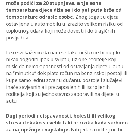
može podići za 20 stupnjeva, a tjelesna
temperatura djece diže se i do pet puta brže od
temperature odrasle osobe.
Zbog toga su djeca
ostavljena u automobilu u izrazito velikom riziku od
toplotnog udara koji može dovesti i do tragičnih
posljedica.
Iako svi kažemo da nam se tako nešto ne bi moglo
nikad dogoditi ipak u svijetu, uz one roditelje koji
misle da nema opasnosti od ostavljanja djece u autu
na “minuticu” dok plate račun na benzinskoj postaji ili
kupe samo jednu stvar u dućanu, postoje i slučajevi
inače savjesnih ali prezaposlenih ili iscrpljenih
roditelja koji su jednostavno zaboravili na dijete u
autu.
Dugi periodi neispavanosti, bolesti ili velikog
stresa itekako su velik faktor rizika kada skrbimo
za najnježnije i najslabije.
Niti jedan roditelj ne bi