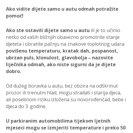
Ako vidite dijete samo u autu odmah potražite
pomoć!
Ako ste ostavili dijete samo u autu
ili je to učinio
netko od vaših bližnjih obavezno promotrite stanje
djeteta i obratite pažnju na znakove toplotnog udara:
povišenu temperaturu, kratak dah, pospanost,
ubrzan puls, klonulost, glavobolja – nazovite
liječnika odmah, ako niste sigurni da je dijete
dobro.
Od dužeg boravka u autu, bez obzira na odškrinut
prozor ili trenutni hlad, mogu stradati i starija djeca,
ali posebnom riziku izložena su novorođenčad, bebe i
djeca do 3. godine.
U parkiranim automobilima tijekom ljetnih
mjeseci mogu se izmjeriti temperature i preko 50