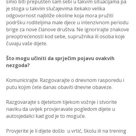
smio biti prepušten sam sebi u takvim situacijama pa
je stoga u takvim slučajevima itekako velika
odgovornost najbliže okoline koja mora pružiti
podršku roditeljima male djece u intenzivnom periodu
brige za nove članove društva. Ne ignorirajte znakove
preoptrećenosti kod sebe, supružnika ili osoba koje
čuvaju vaše dijete.
Što mogu učiniti da sprječim pojavu ovakvih
nezgoda?
Komunicirajte. Razgovarajte o dnevnom rasporedu i
putu kojim ćete danas obaviti dnevne obaveze.
Razgovarajte s djetetom tijekom vožnje i stvorite
naviku da uvijek provjeravate pogledom dijete u
autosjedalici kad god je to moguće.
Provjerite je li dijete došlo u vrtić, školu ili na trening