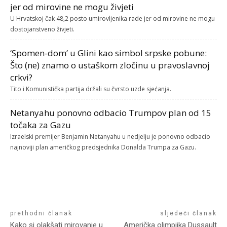
jer od mirovine ne mogu živjeti
U Hrvatskoj čak 48,2 posto umirovljenika rade jer od mirovine ne mogu
dostojanstveno živjeti.
‘Spomen-dom’ u Glini kao simbol srpske pobune:
Što (ne) znamo o ustaškom zločinu u pravoslavnoj
crkvi?
Tito i Komunistička partija držali su čvrsto uzde sjećanja.
Netanyahu ponovno odbacio Trumpov plan od 15
točaka za Gazu
Izraelski premijer Benjamin Netanyahu u nedjelju je ponovno odbacio
najnoviji plan američkog predsjednika Donalda Trumpa za Gazu.
prethodni članak
sljedeći članak
Kako si olakšati mirovanje u
Američka olimpijka Dussault