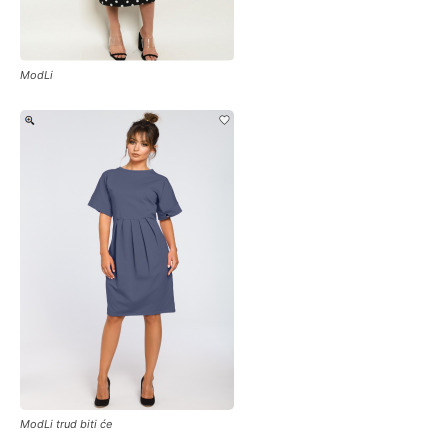
ModLi
ModLi trud biti će