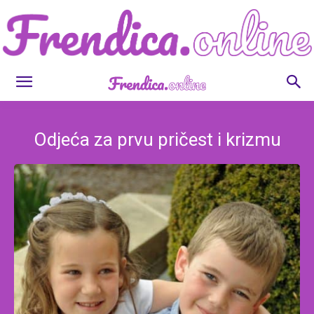
Frendica.online
Odjeća za prvu pričest i krizmu