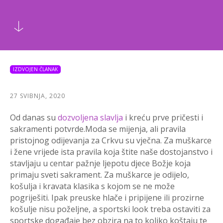
IZDVOJEN ČLANAK
27 SVIBNJA, 2020
Od danas su
dozvoljena slavlja
i kreću prve pričesti i
sakramenti potvrde.Moda se mijenja, ali pravila
pristojnog odijevanja za Crkvu su vječna. Za muškarce
i žene vrijede ista pravila koja štite naše dostojanstvo i
stavljaju u centar pažnje ljepotu djece Božje koja
primaju sveti sakrament. Za muškarce je odijelo,
košulja i kravata klasika s kojom se ne može
pogriješiti. Ipak preuske hlače i pripijene ili prozirne
košulje nisu poželjne, a sportski look treba ostaviti za
sportske događaje bez obzira na to koliko koštaju te