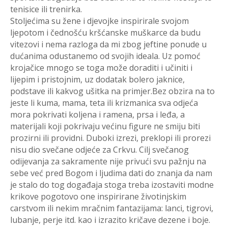
tenisice ili trenirka.
Stoljećima su žene i djevojke inspirirale svojom
ljepotom i čednošću kršćanske muškarce da budu
vitezovi i nema razloga da mi zbog jeftine ponude u
dućanima odustanemo od svojih ideala. Uz pomoć
krojačice mnogo se toga može doraditi i učiniti i
lijepim i pristojnim, uz dodatak bolero jaknice,
podstave ili kakvog ušitka na primjer.Bez obzira na to
jeste li kuma, mama, teta ili krizmanica sva odjeća
mora pokrivati koljena i ramena, prsa i leđa, a
materijali koji pokrivaju većinu figure ne smiju biti
prozirni ili providni. Duboki izrezi, preklopi ili prorezi
nisu dio svečane odjeće za Crkvu. Cilj svečanog
odijevanja za sakramente nije privući svu pažnju na
sebe već pred Bogom i ljudima dati do znanja da nam
je stalo do tog događaja stoga treba izostaviti modne
krikove pogotovo one inspirirane životinjskim
carstvom ili nekim mračnim fantazijama: lanci, tigrovi,
lubanje, perje itd. kao i izrazito kričave dezene i boje.