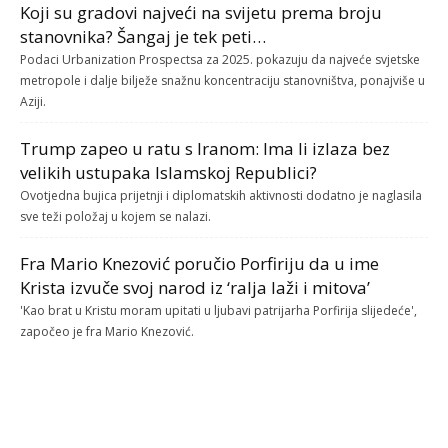
Koji su gradovi najveći na svijetu prema broju
stanovnika? Šangaj je tek peti…
Podaci Urbanization Prospectsa za 2025. pokazuju da najveće svjetske
metropole i dalje bilježe snažnu koncentraciju stanovništva, ponajviše u
Aziji.
Trump zapeo u ratu s Iranom: Ima li izlaza bez
velikih ustupaka Islamskoj Republici?
Ovotjedna bujica prijetnji i diplomatskih aktivnosti dodatno je naglasila
sve teži položaj u kojem se nalazi.
Fra Mario Knezović poručio Porfiriju da u ime
Krista izvuče svoj narod iz ‘ralja laži i mitova’
'Kao brat u Kristu moram upitati u ljubavi patrijarha Porfirija slijedeće',
započeo je fra Mario Knezović.