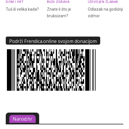
DOM I VRT
BUDI ZDRAVA
IZDVOJEN ČLANAK
Tuš ili velika kada?
Znate li što je
Odlazak na godišnji
bruksizam?
odmor
Podrži Frendica.online svojom donacijom
Narod.hr