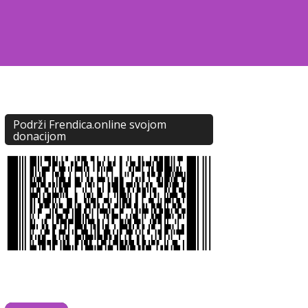
Podrži Frendica.online svojom
donacijom