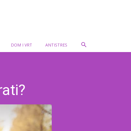
DOM I VRT
ANTISTRES
ati?