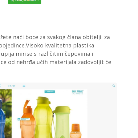
te naći boce za svakog člana obitelji: za
 pojedince.Visoko kvalitetna plastika
upija mirise s različitim čepovima i
oce od nehrđajućih materijala zadovoljit će