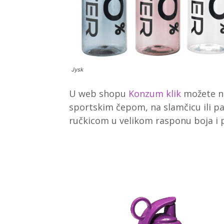
Jysk
U web shopu
Konzum klik
možete nać
sportskim čepom, na slamčicu ili p
ručkicom u velikom rasponu boja i p