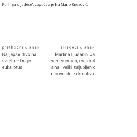
Porfirija slijedeće', započeo je fra Mario Knezović.
prethodni članak
sljedeći članak
Najljepše drvo na
Martina Ljušanin: Ja
svijetu – Dugin
sam supruga, majka 4
eukaliptus
sina i veliki zaljubljenik
u nove ideje i kreativu.