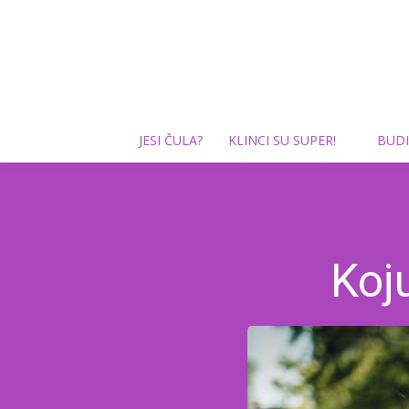
JESI ČULA?
KLINCI SU SUPER!
BUDI
Koj