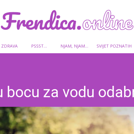
 ZDRAVA
PSSST…
NJAM, NJAM…
SVIJET POZNATIH
Frendica.online
u bocu za vodu odabr