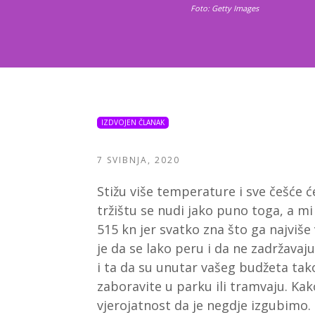
Foto: Getty Images
IZDVOJEN ČLANAK
7 SVIBNJA, 2020
Stižu više temperature i sve češće
tržištu se nudi jako puno toga, a mi
515 kn jer svatko zna što ga najviše
je da se lako peru i da ne zadržavaju
i ta da su unutar vašeg budžeta tak
zaboravite u parku ili tramvaju. Kak
vjerojatnost da je negdje izgubimo.