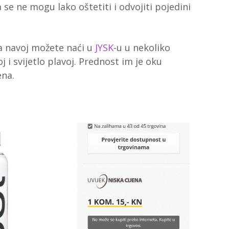
a se ne mogu lako oštetiti i odvojiti pojedini
a navoj možete naći u
JYSK
-u u nekoliko
oj i svijetlo plavoj. Prednost im je oku
ena.