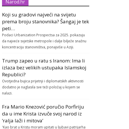
Narod.hr
Koji su gradovi najveći na svijetu
prema broju stanovnika? Šangaj je tek
peti…
Podaci Urbanization Prospectsa za 2025. pokazuju
da najveće svjetske metropole i dalje bilježe snažnu
koncentraciju stanovništva, ponajviše u Aziji.
Trump zapeo u ratu s Iranom: Ima li
izlaza bez velikih ustupaka Islamskoj
Republici?
Ovotjedna bujica prijetnji i diplomatskih aktivnosti
dodatno je naglasila sve teži položaj u kojem se
nalazi.
Fra Mario Knezović poručio Porfiriju
da u ime Krista izvuče svoj narod iz
‘ralja laži i mitova’
'Kao brat u Kristu moram upitati u ljubavi patrijarha