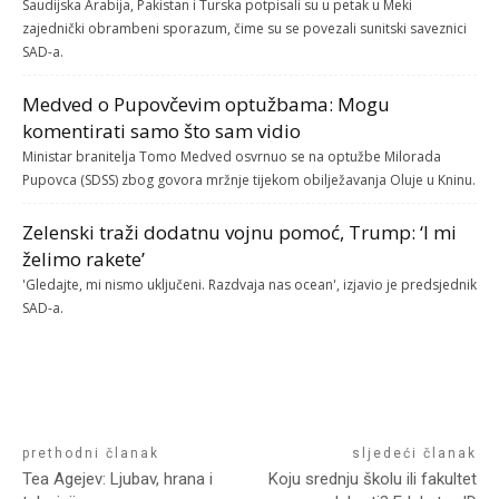
Saudijska Arabija, Pakistan i Turska potpisali su u petak u Meki
zajednički obrambeni sporazum, čime su se povezali sunitski saveznici
SAD-a.
Medved o Pupovčevim optužbama: Mogu
komentirati samo što sam vidio
Ministar branitelja Tomo Medved osvrnuo se na optužbe Milorada
Pupovca (SDSS) zbog govora mržnje tijekom obilježavanja Oluje u Kninu.
Zelenski traži dodatnu vojnu pomoć, Trump: ‘I mi
želimo rakete’
'Gledajte, mi nismo uključeni. Razdvaja nas ocean', izjavio je predsjednik
SAD-a.
prethodni članak
sljedeći članak
Tea Agejev: Ljubav, hrana i
Koju srednju školu ili fakultet