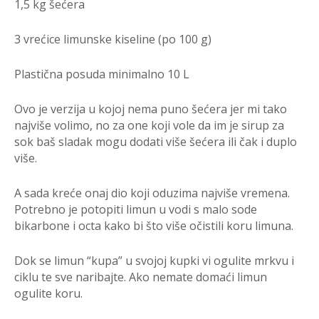
1,5 kg šećera
3 vrećice limunske kiseline (po 100 g)
Plastična posuda minimalno 10 L
Ovo je verzija u kojoj nema puno šećera jer mi tako
najviše volimo, no za one koji vole da im je sirup za
sok baš sladak mogu dodati više šećera ili čak i duplo
više.
A sada kreće onaj dio koji oduzima najviše vremena.
Potrebno je potopiti limun u vodi s malo sode
bikarbone i octa kako bi što više očistili koru limuna.
Dok se limun “kupa” u svojoj kupki vi ogulite mrkvu i
ciklu te sve naribajte. Ako nemate domaći limun
ogulite koru.