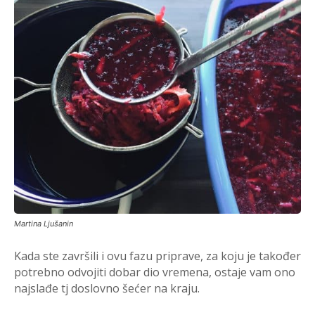
Martina Ljušanin
Kada ste završili i ovu fazu priprave, za koju je također
potrebno odvojiti dobar dio vremena, ostaje vam ono
najslađe tj doslovno šećer na kraju.