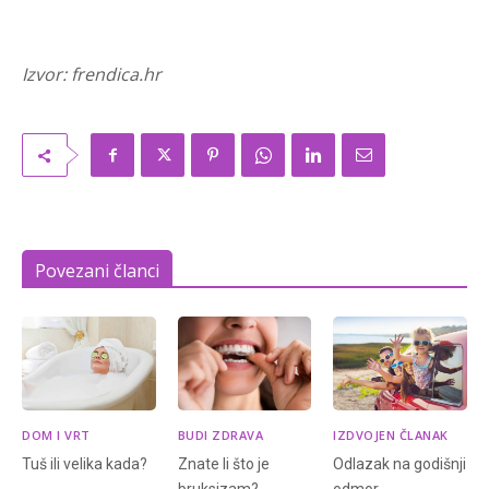
Izvor: frendica.hr
Povezani članci
DOM I VRT
BUDI ZDRAVA
IZDVOJEN ČLANAK
Tuš ili velika kada?
Znate li što je
Odlazak na godišnji
bruksizam?
odmor