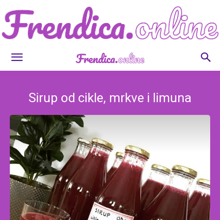
Frendica.online
Sirup od cikle, mrkve i limuna