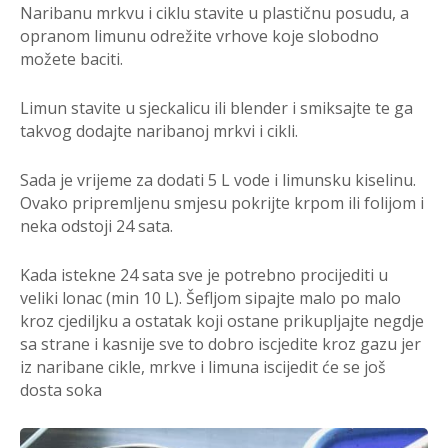
Naribanu mrkvu i ciklu stavite u plastičnu posudu, a
opranom limunu odrežite vrhove koje slobodno
možete baciti.
Limun stavite u sjeckalicu ili blender i smiksajte te ga
takvog dodajte naribanoj mrkvi i cikli.
Sada je vrijeme za dodati 5 L vode i limunsku kiselinu.
Ovako pripremljenu smjesu pokrijte krpom ili folijom i
neka odstoji 24 sata.
Kada istekne 24 sata sve je potrebno procijediti u
veliki lonac (min 10 L). Šefljom sipajte malo po malo
kroz cjediljku a ostatak koji ostane prikupljajte negdje
sa strane i kasnije sve to dobro iscjedite kroz gazu jer
iz naribane cikle, mrkve i limuna iscijedit će se još
dosta soka