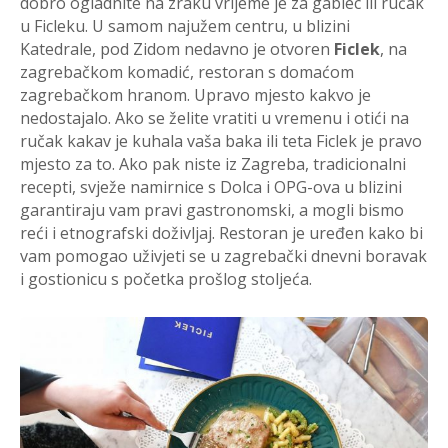
dobro ogladnite na zraku vrijeme je za gablec ili ručak
u Ficleku. U samom najužem centru, u blizini
Katedrale, pod Zidom nedavno je otvoren
Ficlek
, na
zagrebačkom komadić, restoran s domaćom
zagrebačkom hranom. Upravo mjesto kakvo je
nedostajalo. Ako se želite vratiti u vremenu i otići na
ručak kakav je kuhala vaša baka ili teta Ficlek je pravo
mjesto za to. Ako pak niste iz Zagreba, tradicionalni
recepti, svježe namirnice s Dolca i OPG-ova u blizini
garantiraju vam pravi gastronomski, a mogli bismo
reći i etnografski doživljaj. Restoran je uređen kako bi
vam pomogao uživjeti se u zagrebački dnevni boravak
i gostionicu s početka prošlog stoljeća.