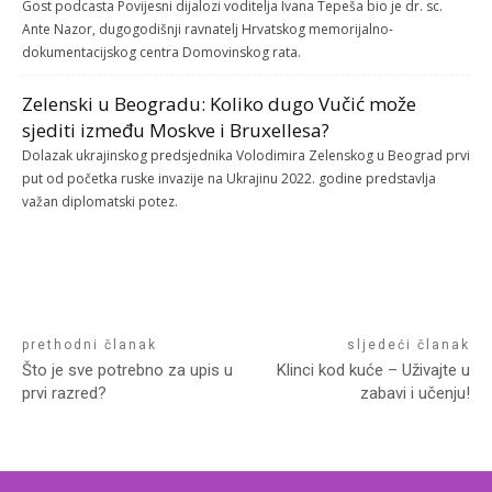
Gost podcasta Povijesni dijalozi voditelja Ivana Tepeša bio je dr. sc.
Ante Nazor, dugogodišnji ravnatelj Hrvatskog memorijalno-
dokumentacijskog centra Domovinskog rata.
Zelenski u Beogradu: Koliko dugo Vučić može
sjediti između Moskve i Bruxellesa?
Dolazak ukrajinskog predsjednika Volodimira Zelenskog u Beograd prvi
put od početka ruske invazije na Ukrajinu 2022. godine predstavlja
važan diplomatski potez.
prethodni članak
sljedeći članak
Što je sve potrebno za upis u
Klinci kod kuće – Uživajte u
prvi razred?
zabavi i učenju!