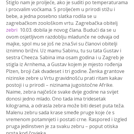
Stiglo nam je proljeće, ako je suditi po temperaturama
i procvalim voćkama. S proljećem u prirodi stižu i
bebe, a jedna posebno slatka rodila se u
zagrebačkom zoološkom vrtu. Zagrebačka obitelj
zebri
10.03. dobila je novog člana. Budući da se u
ovom osjetljivom razdoblju mladunče ne odvaja od
majke, spol mu se još ne zna.Svi su članovi obitelji
iznimno brižni. Uz mamu Sabinu, tu su tata Gustav i
sestra Cheeza. Sabina ima osam godina i u Zagreb je
stigla iz Arnhema, a Gustav kojem je mjesto rođenja
Plzen, broji čak dvadeset i tri godine. Ženka grantove
nizinske zebre u Vrtu gravidnošću prati ritam kakav
postoji i u prirodi – nizinama jugoistočne Afrike.
Naime, zebra najčešće svake dvije godine na svijet
donosi jedno mlado. Ono tada ima tridesetak
kilograma, a odrasla zebra može biti deset puta teža.
Malenu zebru sada krase smeđe pruge koje će s
vremenom potamnjeti i postati crne. Raspored i izgled
pruga jedinstven je za svaku zebru – poput otiska
prsta kod čovjeka.