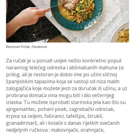
Restoran Ficlek, Facebook
Za ručak je u ponudi uvijek nešto konkretno poput
naravnog telećeg odreska i abšmalcanih mahuna za
prilog, ali je restoran je dobio ime po užini sličnoj
španjolskim tapasima koja se sastoji od niza malih
zalogajčića koje možete jesti za doručak ili užinu, a uz
probrana domaća vina mogu biti i dio večernjeg
izlaska. Tu možete isprobati starinska jela kao što su
ajngemahtec, pohani picek, zagrebački odrezak,
krpice sa zeljem, faširanci, tafelšpic, štrukli,
granadirmarš, ali i kolače s danas rijetkih svečanih
nedjeljnih ručkova : makovnjače, orahnjače,