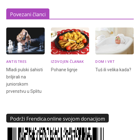
Povezani članci
ANTISTRES
IZDVOJEN ČLANAK
DOM I VRT
Mladi pulski šahisti
Pohane lignje
Tuš ili velika kada?
briljirali na
juniorskom
prvenstvu u Splitu
Podrži Frendica.online svojom donacijom