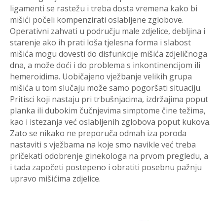
ligamenti se rastežu i treba dosta vremena kako bi
mišići počeli kompenzirati oslabljene zglobove.
Operativni zahvati u području male zdjelice, debljina i
starenje ako ih prati loša tjelesna forma i slabost
mišića mogu dovesti do disfunkcije mišića zdjeličnoga
dna, a može doći i do problema s inkontinencijom ili
hemeroidima. Uobičajeno vježbanje velikih grupa
mišića u tom slučaju može samo pogoršati situaciju.
Pritisci koji nastaju pri trbušnjacima, izdržajima poput
planka ili dubokim čučnjevima simptome čine težima,
kao i istezanja već oslabljenih zglobova poput kukova.
Zato se nikako ne preporuča odmah iza poroda
nastaviti s vježbama na koje smo navikle već treba
pričekati odobrenje ginekologa na prvom pregledu, a
i tada započeti postepeno i obratiti posebnu pažnju
upravo mišićima zdjelice.