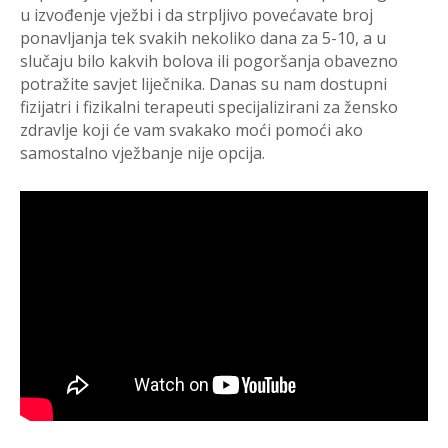
u izvođenje vježbi i da strpljivo povećavate broj
ponavljanja tek svakih nekoliko dana za 5-10, a u
slučaju bilo kakvih bolova ili pogoršanja obavezno
potražite savjet liječnika. Danas su nam dostupni
fizijatri i fizikalni terapeuti specijalizirani za žensko
zdravlje koji će vam svakako moći pomoći ako
samostalno vježbanje nije opcija.