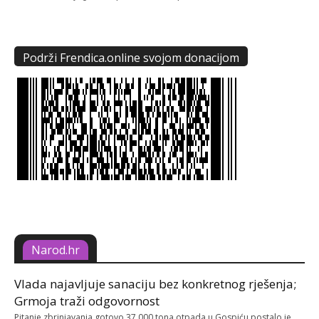
Podrži Frendica.online svojom donacijom
Narod.hr
Vlada najavljuje sanaciju bez konkretnog rješenja;
Grmoja traži odgovornost
Pitanje zbrinjavanja gotovo 37.000 tona otpada u Gospiću postalo je