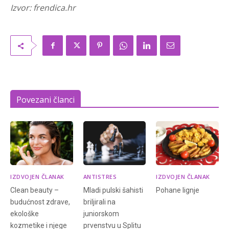
Izvor: frendica.hr
Povezani članci
IZDVOJEN ČLANAK
ANTISTRES
IZDVOJEN ČLANAK
Clean beauty –
Mladi pulski šahisti
Pohane lignje
budućnost zdrave,
briljirali na
ekološke
juniorskom
kozmetike i njege
prvenstvu u Splitu