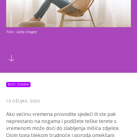
Foto : Getty Images
BUDI ZDRAVA
10 OŽUJKA, 2020
Ako većinu vremena provodite sjedeći ili ste pak
neprestano na nogama i podižete teške terete s
vremenom može doći do slabljenja mišića zdjelice.
Osim toga tijekom trudnoće i poroda omekšani