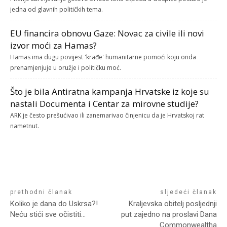
jedna od glavnih političkih tema.
EU financira obnovu Gaze: Novac za civile ili novi
izvor moći za Hamas?
Hamas ima dugu povijest 'krađe' humanitarne pomoći koju onda
prenamjenjuje u oružje i političku moć.
Što je bila Antiratna kampanja Hrvatske iz koje su
nastali Documenta i Centar za mirovne studije?
ARK je često prešućivao ili zanemarivao činjenicu da je Hrvatskoj rat
nametnut.
prethodni članak
sljedeći članak
Koliko je dana do Uskrsa?!
Kraljevska obitelj posljednji
Neću stići sve očistiti…
put zajedno na proslavi Dana
Commonwealtha