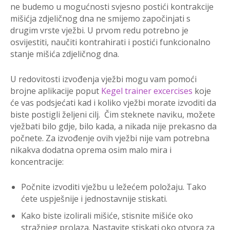
ne budemo u mogućnosti svjesno postići kontrakcije
mišićja zdjeličnog dna ne smijemo započinjati s
drugim vrste vježbi. U prvom redu potrebno je
osvijestiti, naučiti kontrahirati i postići funkcionalno
stanje mišića zdjeličnog dna.
U redovitosti izvođenja vježbi mogu vam pomoći
brojne aplikacije poput
Kegel trainer excercises
koje
će vas podsjećati kad i koliko vježbi morate izvoditi da
biste postigli željeni cilj. Čim steknete naviku, možete
vježbati bilo gdje, bilo kada, a nikada nije prekasno da
počnete. Za izvođenje ovih vježbi nije vam potrebna
nikakva dodatna oprema osim malo mira i
koncentracije:
Počnite izvoditi vježbu u ležećem položaju. Tako
ćete uspješnije i jednostavnije stiskati.
Kako biste izolirali mišiće, stisnite mišiće oko
stražnjeg prolaza. Nastavite stiskati oko otvora za