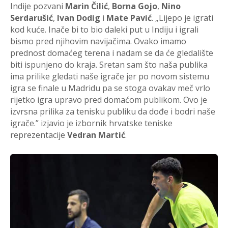
Indije pozvani
Marin Čilić
,
Borna Gojo
,
Nino
Serdarušić
,
Ivan Dodig
i
Mate Pavić
. „Lijepo je igrati
kod kuće. Inače bi to bio daleki put u Indiju i igrali
bismo pred njihovim navijačima. Ovako imamo
prednost domaćeg terena i nadam se da će gledalište
biti ispunjeno do kraja. Sretan sam što naša publika
ima prilike gledati naše igrače jer po novom sistemu
igra se finale u Madridu pa se stoga ovakav meč vrlo
rijetko igra upravo pred domaćom publikom. Ovo je
izvrsna prilika za tenisku publiku da dođe i bodri naše
igrače.” izjavio je izbornik hrvatske teniske
reprezentacije
Vedran Martić
.