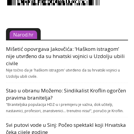
Narod.hr
Mišetić opovrgava Jakovčića: ‘Haškom istragom’
nije utvrđeno da su hrvatski vojnici u Uzdolju ubili
civile
Nije točno da je 'haškom istragom' utvrđeno da su hrvatski vojnici u
Uzdolju ubili civile.
Stao u obranu Možemo: Sindikalist Kroflin ogorčen
pravima branitelja?
"Braniteljska populacija HDZ-u i premijeru je važna, dok učitelji,
nastavnici, profesori, znanstvenici... trenutno nisu!", poručio je Kroflin.
Svi putovi vode u Sinj: Počeo spektakl koji Hrvatska
čeka cijele godine