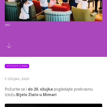
HGZ
IZDVOJEN ČLANAK
5 OŽUJKA, 2020
Požurite se i
do 20. ožujka
pogledajte prekrasnu
izložu
Bijelo Zlato u Mimari