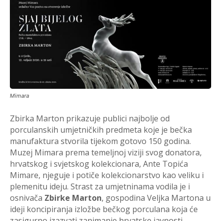
Mimara
Zbirka Marton prikazuje publici najbolje od
porculanskih umjetničkih predmeta koje je bečka
manufaktura stvorila tijekom gotovo 150 godina.
Muzej Mimara prema temeljnoj viziji svog donatora,
hrvatskog i svjetskog kolekcionara, Ante Topića
Mimare, njeguje i potiče kolekcionarstvo kao veliku i
plemenitu ideju. Strast za umjetninama vodila je i
osnivača
Zbirke Marton
, gospodina Veljka Martona u
ideji koncipiranja izložbe bečkog porculana koja će
zasigurno izazvati zanimanje hrvatske javnosti.