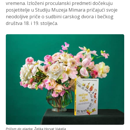
vremena. Izloženi proculanski predmeti dočekuju
posjetitelje u Studiju Muzeja Mimara pričajući svoje
neodoljive priče o sudbini carskog dvora i bečkog
društva 18. i 19. stoljeća.
Pričom do glazbe, Željka Horvat Vukelja