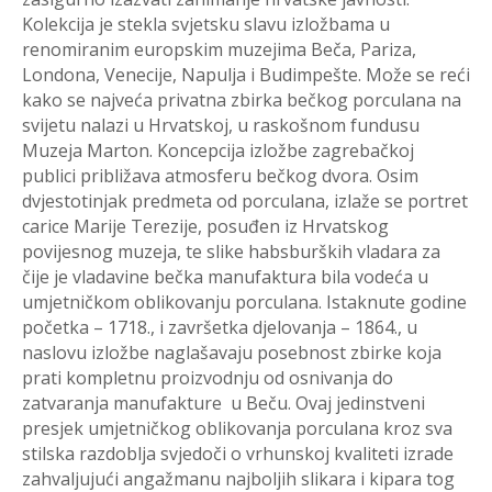
Kolekcija je stekla svjetsku slavu izložbama u
renomiranim europskim muzejima Beča, Pariza,
Londona, Venecije, Napulja i Budimpešte. Može se reći
kako se najveća privatna zbirka bečkog porculana na
svijetu nalazi u Hrvatskoj, u raskošnom fundusu
Muzeja Marton. Koncepcija izložbe zagrebačkoj
publici približava atmosferu bečkog dvora. Osim
dvjestotinjak predmeta od porculana, izlaže se portret
carice Marije Terezije, posuđen iz Hrvatskog
povijesnog muzeja, te slike habsburških vladara za
čije je vladavine bečka manufaktura bila vodeća u
umjetničkom oblikovanju porculana. Istaknute godine
početka – 1718., i završetka djelovanja – 1864., u
naslovu izložbe naglašavaju posebnost zbirke koja
prati kompletnu proizvodnju od osnivanja do
zatvaranja manufakture u Beču. Ovaj jedinstveni
presjek umjetničkog oblikovanja porculana kroz sva
stilska razdoblja svjedoči o vrhunskoj kvaliteti izrade
zahvaljujući angažmanu najboljih slikara i kipara tog