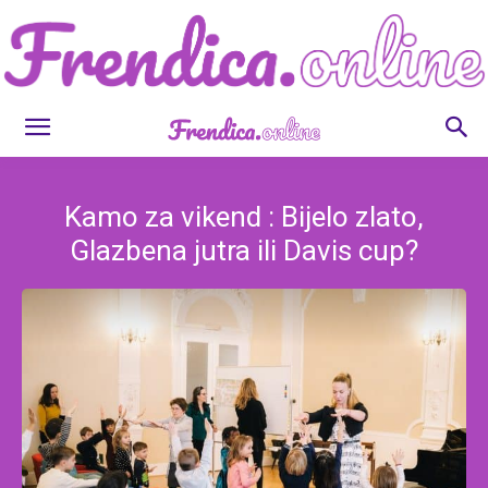
Frendica.online
Kamo za vikend : Bijelo zlato,
Glazbena jutra ili Davis cup?