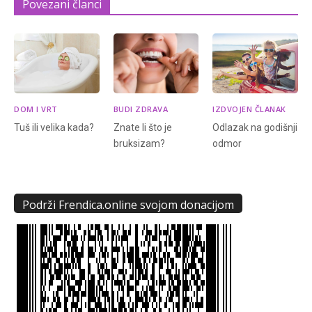
Povezani članci
DOM I VRT
BUDI ZDRAVA
IZDVOJEN ČLANAK
Tuš ili velika kada?
Znate li što je
Odlazak na godišnji
bruksizam?
odmor
Podrži Frendica.online svojom donacijom