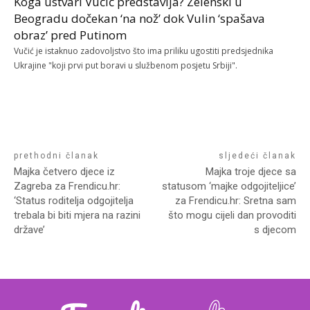
Koga ustvari Vučić predstavlja? Zelenski u
Beogradu dočekan ‘na nož’ dok Vulin ‘spašava
obraz’ pred Putinom
Vučić je istaknuo zadovoljstvo što ima priliku ugostiti predsjednika
Ukrajine "koji prvi put boravi u službenom posjetu Srbiji".
prethodni članak
sljedeći članak
Majka četvero djece iz
Majka troje djece sa
Zagreba za Frendicu.hr:
statusom ‘majke odgojiteljice’
‘Status roditelja odgojitelja
za Frendicu.hr: Sretna sam
trebala bi biti mjera na razini
što mogu cijeli dan provoditi
države’
s djecom