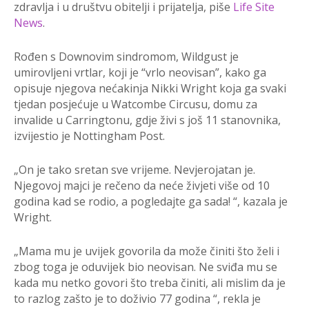
zdravlja i u društvu obitelji i prijatelja, piše
Life Site
News
.
Rođen s Downovim sindromom, Wildgust je
umirovljeni vrtlar, koji je “vrlo neovisan”, kako ga
opisuje njegova nećakinja Nikki Wright koja ga svaki
tjedan posjećuje u Watcombe Circusu, domu za
invalide u Carringtonu, gdje živi s još 11 stanovnika,
izvijestio je Nottingham Post.
„On je tako sretan sve vrijeme. Nevjerojatan je.
Njegovoj majci je rečeno da neće živjeti više od 10
godina kad se rodio, a pogledajte ga sada! “, kazala je
Wright.
„Mama mu je uvijek govorila da može činiti što želi i
zbog toga je oduvijek bio neovisan. Ne sviđa mu se
kada mu netko govori što treba činiti, ali mislim da je
to razlog zašto je to doživio 77 godina “, rekla je