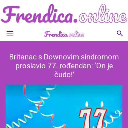
Frendica.online
Britanac s Downovim sindromom
proslavio 77. rođendan: ‘On je
čudo!’