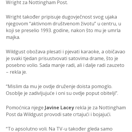
Wright za Nottingham Post.
Wright također pripisuje dugovječnost svog ujaka
njegovom “aktivnom društvenom životu” u centru, u
koji se preselio 1993. godine, nakon što mu je umrla
majka.
Wildgust obožava plesati i pjevati karaoke, a običavao
je svaki tjedan prisustvovati satovima drame, što je
posebno volio. Sada manje radi, ali i dalje radi zauzeto
– rekla je.
“Mislim da mu je ovdje druženje doista pomoglo.
Osoblje je zadivljujuće i oni su ovdje poput obitelji”.
Pomoćnica njege
Javine Lacey
rekla je za Nottingham
Post da Wildgust provodi sate crtajući i bojajući.
“To apsolutno voli. Na TV-u također gleda samo