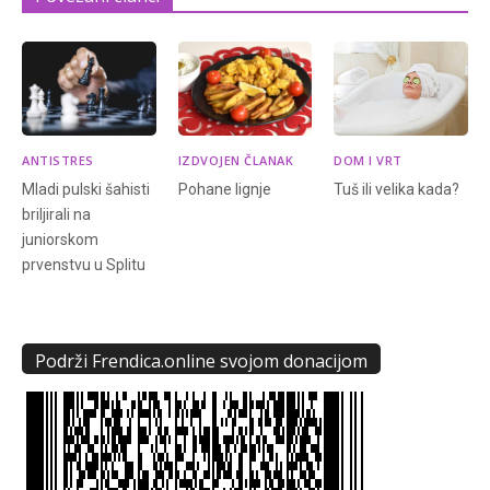
ANTISTRES
IZDVOJEN ČLANAK
DOM I VRT
Mladi pulski šahisti
Pohane lignje
Tuš ili velika kada?
briljirali na
juniorskom
prvenstvu u Splitu
Podrži Frendica.online svojom donacijom