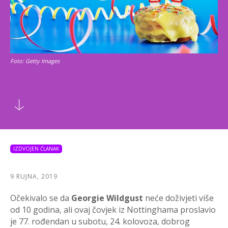
Foto: Getty Images
IZDVOJEN ČLANAK
9 RUJNA, 2019
Očekivalo se da
Georgie Wildgust
neće doživjeti više
od 10 godina, ali ovaj čovjek iz Nottinghama proslavio
je 77. rođendan u subotu, 24. kolovoza, dobrog