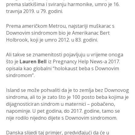
prema slatkišima i sviranju harmonike, umro je 16.
travnja 2019. u 79. godini.
Prema američkom Metrou, najstariji muškarac s
Downovim sindromom bio je Amerikanac Bert
Holbrook, koji je umro 2012. u 83. godini.
Ali takve se znamenitosti pojavljuju u vrijeme onoga
što je
Lauren Bell
iz Pregnancy Help News-a 2017.
opisala kao globalni “holokaust beba s Downovim
sindromom”.
Island se može pohvaliti da je to zemlja bez Downovog
sindroma, ali to je zato što je 100 posto beba kojima je
dijagnosticiran sindrom u maternici – pobačeno,
napominje. U pet godina, do 2017. godine, tamo se
nije rodilo nijedno dijete s Downovim sindromom.
Danska slijedi taj primjer, predviđajući da će u