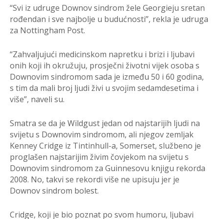
“Svi iz udruge Downov sindrom žele Georgieju sretan
rođendan i sve najbolje u budućnosti”, rekla je udruga
za Nottingham Post.
“Zahvaljujući medicinskom napretku i brizi i ljubavi
onih koji ih okružuju, prosječni životni vijek osoba s
Downovim sindromom sada je između 50 i 60 godina,
s tim da mali broj ljudi živi u svojim sedamdesetima i
više”, naveli su.
Smatra se da je Wildgust jedan od najstarijih ljudi na
svijetu s Downovim sindromom, ali njegov zemljak
Kenney Cridge iz Tintinhull-a, Somerset, službeno je
proglašen najstarijim živim čovjekom na svijetu s
Downovim sindromom za Guinnesovu knjigu rekorda
2008. No, takvi se rekordi više ne upisuju jer je
Downov sindrom bolest.
Cridge, koji je bio poznat po svom humoru, ljubavi