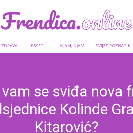
 ZDRAVA
PSSST…
NJAM, NJAM…
SVIJET POZNATIH
Frendica.online
vam se sviđa nova f
sjednice Kolinde Gr
Kitarović?