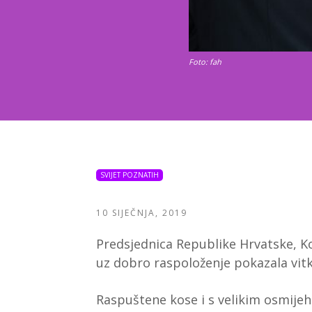
Foto: fah
SVIJET POZNATIH
10 SIJEČNJA, 2019
Predsjednica Republike Hrvatske, Ko
uz dobro raspoloženje pokazala vitk
Raspuštene kose i s velikim osmijeh