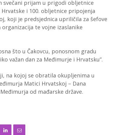
n svečani prijam u prigodi obljetnice
rvatske i 100. obljetnice pripojenja
 koji je predsjednica upriličila za šefove
organizacija te vojne izaslanike
onosna što u Čakovcu, ponosnom gradu
liko važan dan za Međimurje i Hrvatsku”.
ji, na kojoj se obratila okupljenima u
Međimurja Matici Hrvatskoj – Dana
u Međimurja od mađarske države.