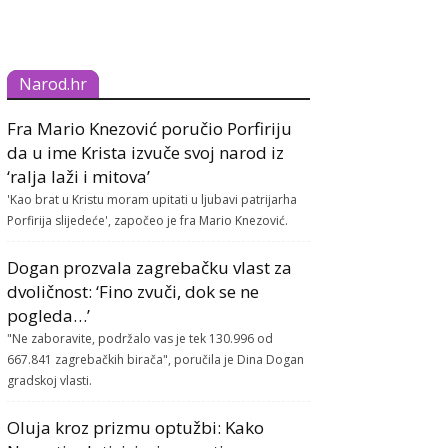
Narod.hr
Fra Mario Knezović poručio Porfiriju
da u ime Krista izvuče svoj narod iz
‘ralja laži i mitova’
'Kao brat u Kristu moram upitati u ljubavi patrijarha
Porfirija slijedeće', započeo je fra Mario Knezović.
Dogan prozvala zagrebačku vlast za
dvoličnost: ‘Fino zvuči, dok se ne
pogleda…’
"Ne zaboravite, podržalo vas je tek 130.996 od
667.841 zagrebačkih birača", poručila je Dina Dogan
gradskoj vlasti.
Oluja kroz prizmu optužbi: Kako