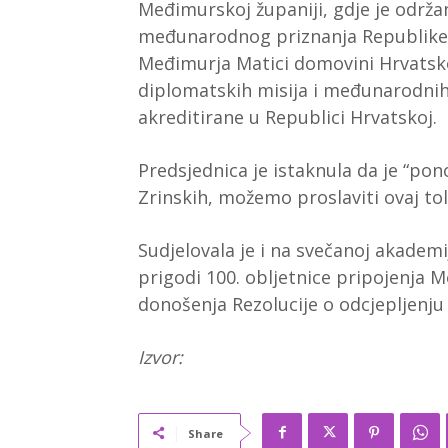
Međimurskoj županiji, gdje je održa
međunarodnog priznanja Republike H
Međimurja Matici domovini Hrvatskoj,
diplomatskih misija i međunarodnih 
akreditirane u Republici Hrvatskoj.
Predsjednica je istaknula da je “p
Zrinskih, možemo proslaviti ovaj to
Sudjelovala je i na svečanoj akademi
prigodi 100. obljetnice pripojenja 
donošenja Rezolucije o odcjepljenj
Izvor:
Share