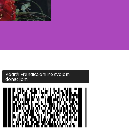
Podrži Frendica.online svojom
donacijom