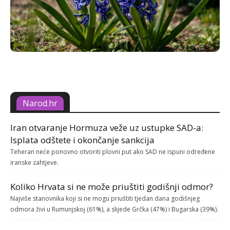
Narod.hr
Iran otvaranje Hormuza veže uz ustupke SAD-a:
Isplata odštete i okončanje sankcija
Teheran neće ponovno otvoriti plovni put ako SAD ne ispuni određene
iranske zahtjeve.
Koliko Hrvata si ne može priuštiti godišnji odmor?
Najviše stanovnika koji si ne mogu priuštiti tjedan dana godišnjeg
odmora živi u Rumunjskoj (61%), a slijede Grčka (47%) i Bugarska (39%).