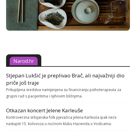
Narod.hr
Stjepan Lukšić je preplivao Brač, ali najvažniji dio
priče još traje
Prikupljena sredstva namijenjena su financiranju psihoterapeuta za
grupni rad s pacijentima i njihovim bližnjima.
Otkazan koncert Jelene Karleuše
Kontroverzna srbijanska folk pjevačica Jelena Karleuša ipak neće
nastupiti 15. kolovoza u noćnom klubu Hacienda u Vodicama.