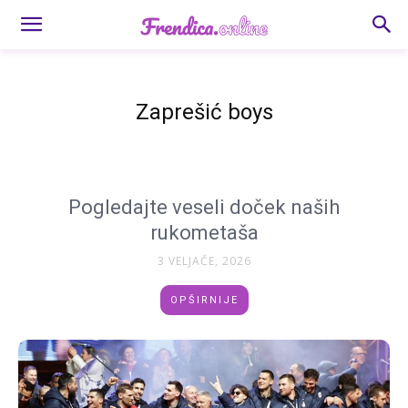
Zaprešić boys
Pogledajte veseli doček naših
rukometaša
3 VELJAČE, 2026
OPŠIRNIJE