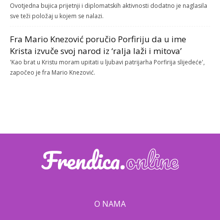
Ovotjedna bujica prijetnji i diplomatskih aktivnosti dodatno je naglasila
sve teži položaj u kojem se nalazi.
Fra Mario Knezović poručio Porfiriju da u ime
Krista izvuče svoj narod iz ‘ralja laži i mitova’
'Kao brat u Kristu moram upitati u ljubavi patrijarha Porfirija slijedeće',
započeo je fra Mario Knezović.
O NAMA