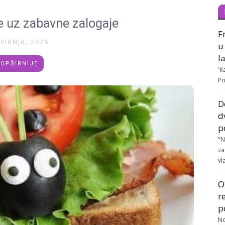
e uz zabavne zalogaje
F
SVIBNJA, 2026
u
l
OPŠIRNIJE
'K
Po
D
d
p
"N
za
vla
O
r
p
No