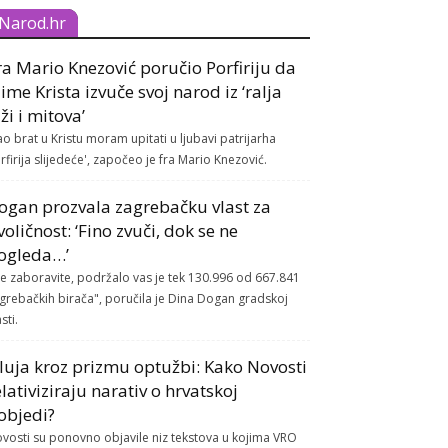
Narod.hr
ra Mario Knezović poručio Porfiriju da
 ime Krista izvuče svoj narod iz ‘ralja
aži i mitova’
ao brat u Kristu moram upitati u ljubavi patrijarha
rfirija slijedeće', započeo je fra Mario Knezović.
ogan prozvala zagrebačku vlast za
voličnost: ‘Fino zvuči, dok se ne
ogleda…’
e zaboravite, podržalo vas je tek 130.996 od 667.841
grebačkih birača", poručila je Dina Dogan gradskoj
sti.
luja kroz prizmu optužbi: Kako Novosti
elativiziraju narativ o hrvatskoj
objedi?
vosti su ponovno objavile niz tekstova u kojima VRO