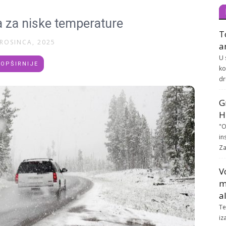
a za niske temperature
T
PROSINCA, 2025
a
U 
OPŠIRNIJE
ko
dr
G
H
"O
in
Za
V
m
a
Te
iz