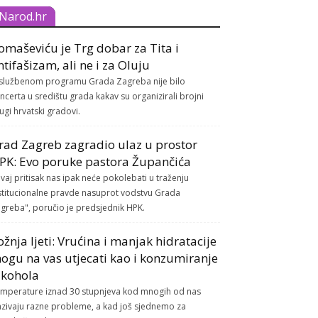
Narod.hr
omaševiću je Trg dobar za Tita i
ntifašizam, ali ne i za Oluju
službenom programu Grada Zagreba nije bilo
ncerta u središtu grada kakav su organizirali brojni
ugi hrvatski gradovi.
rad Zagreb zagradio ulaz u prostor
PK: Evo poruke pastora Župančića
vaj pritisak nas ipak neće pokolebati u traženju
stitucionalne pravde nasuprot vodstvu Grada
greba", poručio je predsjednik HPK.
ožnja ljeti: Vrućina i manjak hidratacije
ogu na vas utjecati kao i konzumiranje
lkohola
mperature iznad 30 stupnjeva kod mnogih od nas
azivaju razne probleme, a kad još sjednemo za