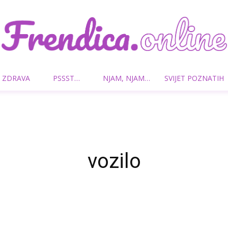
 ZDRAVA
PSSST…
NJAM, NJAM…
SVIJET POZNATIH
Frendica.online
vozilo