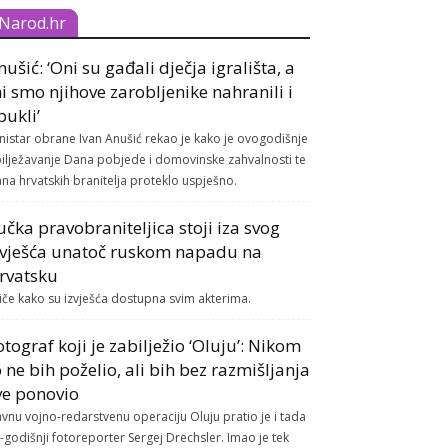
Narod.hr
nušić: ‘Oni su gađali dječja igrališta, a
i smo njihove zarobljenike nahranili i
bukli’
nistar obrane Ivan Anušić rekao je kako je ovogodišnje
ilježavanje Dana pobjede i domovinske zahvalnosti te
na hrvatskih branitelja proteklo uspješno.
učka pravobraniteljica stoji iza svog
zvješća unatoč ruskom napadu na
rvatsku
tiče kako su izvješća dostupna svim akterima.
otograf koji je zabilježio ‘Oluju’: Nikom
o ne bih poželio, ali bih bez razmišljanja
ve ponovio
avnu vojno-redarstvenu operaciju Oluju pratio je i tada
-godišnji fotoreporter Sergej Drechsler. Imao je tek