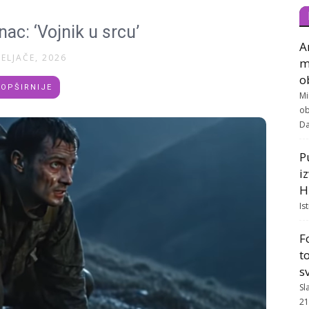
nac: ‘Vojnik u srcu’
A
VELJAČE, 2026
m
o
OPŠIRNIJE
Mi
ob
Da
P
i
H
Is
F
t
s
Sl
21