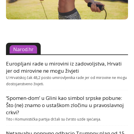
Narod.hr
Europljani rade u mirovini iz zadovoljstva, Hrvati
jer od mirovine ne mogu živjeti
U Hrvatskoj čak 48,2 posto umirovljenika rade jer od mirovine ne mogu
dostojanstveno živjeti.
‘Spomen-dom’ u Glini kao simbol srpske pobune:
Što (ne) znamo o ustaškom zločinu u pravoslavnoj
crkvi?
Tito i Komunistička partija držali su čvrsto uzde sjećanja.
Netanyahu ponovno odbacio Trumpov plan od 15