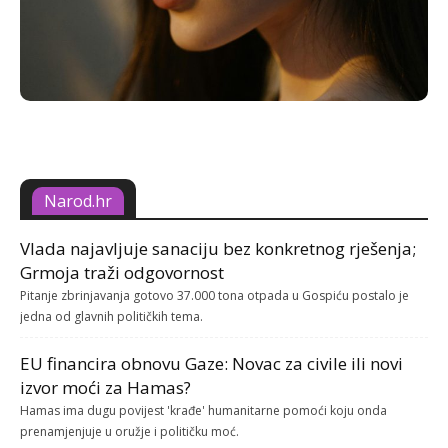
Narod.hr
Vlada najavljuje sanaciju bez konkretnog rješenja;
Grmoja traži odgovornost
Pitanje zbrinjavanja gotovo 37.000 tona otpada u Gospiću postalo je
jedna od glavnih političkih tema.
EU financira obnovu Gaze: Novac za civile ili novi
izvor moći za Hamas?
Hamas ima dugu povijest 'krađe' humanitarne pomoći koju onda
prenamjenjuje u oružje i političku moć.