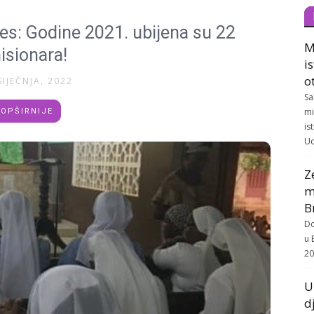
es: Godine 2021. ubijena su 22
M
isionara!
i
o
SIJEČNJA, 2022
Sa
mi
OPŠIRNIJE
is
Ud
Z
m
B
Do
u 
20
U
d