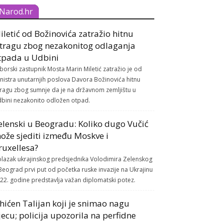
Narod.hr
iletić od Božinovića zatražio hitnu
stragu zbog nezakonitog odlaganja
tpada u Udbini
borski zastupnik Mosta Marin Miletić zatražio je od
nistra unutarnjih poslova Davora Božinovića hitnu
tragu zbog sumnje da je na državnom zemljištu u
bini nezakonito odložen otpad.
elenski u Beogradu: Koliko dugo Vučić
ože sjediti između Moskve i
ruxellesa?
lazak ukrajinskog predsjednika Volodimira Zelenskog
Beograd prvi put od početka ruske invazije na Ukrajinu
22. godine predstavlja važan diplomatski potez.
hićen Talijan koji je snimao nagu
jecu; policija upozorila na perfidne