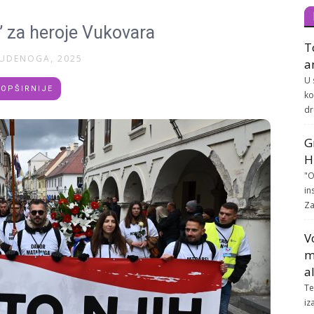
’ za heroje Vukovara
T
TUDENOGA, 2025
a
U 
OPŠIRNIJE
ko
dr
G
H
"O
in
Za
V
m
a
Te
iz