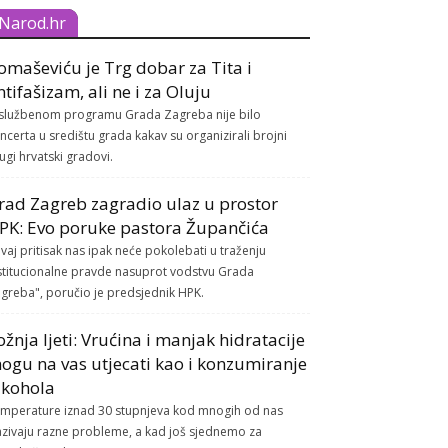
Narod.hr
omaševiću je Trg dobar za Tita i
ntifašizam, ali ne i za Oluju
službenom programu Grada Zagreba nije bilo
ncerta u središtu grada kakav su organizirali brojni
ugi hrvatski gradovi.
rad Zagreb zagradio ulaz u prostor
PK: Evo poruke pastora Župančića
vaj pritisak nas ipak neće pokolebati u traženju
stitucionalne pravde nasuprot vodstvu Grada
greba", poručio je predsjednik HPK.
ožnja ljeti: Vrućina i manjak hidratacije
ogu na vas utjecati kao i konzumiranje
lkohola
mperature iznad 30 stupnjeva kod mnogih od nas
azivaju razne probleme, a kad još sjednemo za