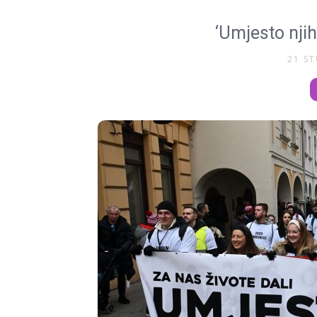
‘Umjesto njih
21 S