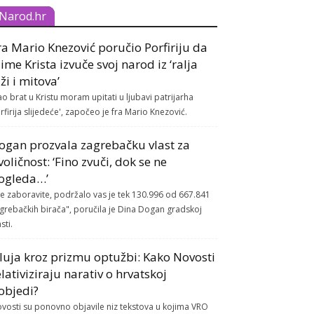
Narod.hr
ra Mario Knezović poručio Porfiriju da
 ime Krista izvuče svoj narod iz ‘ralja
aži i mitova’
ao brat u Kristu moram upitati u ljubavi patrijarha
rfirija slijedeće', započeo je fra Mario Knezović.
ogan prozvala zagrebačku vlast za
voličnost: ‘Fino zvuči, dok se ne
ogleda…’
e zaboravite, podržalo vas je tek 130.996 od 667.841
grebačkih birača", poručila je Dina Dogan gradskoj
sti.
luja kroz prizmu optužbi: Kako Novosti
elativiziraju narativ o hrvatskoj
objedi?
vosti su ponovno objavile niz tekstova u kojima VRO