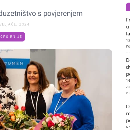
duzetništvo s povjerenjem
F
VELJAČE, 2024
u
l
OPŠIRNIJE
'K
Po
D
d
p
"N
za
vla
O
r
p
No