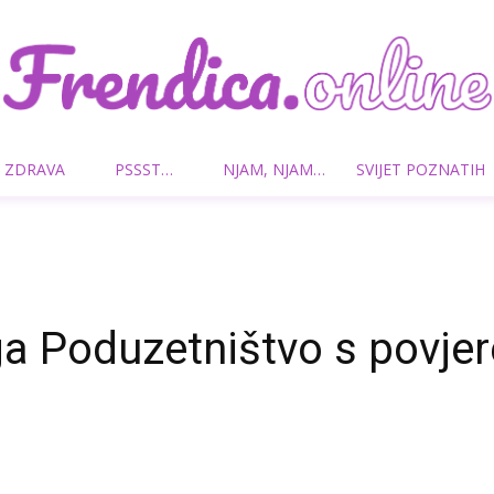
 ZDRAVA
PSSST…
NJAM, NJAM…
SVIJET POZNATIH
Frendica.online
a Poduzetništvo s povje