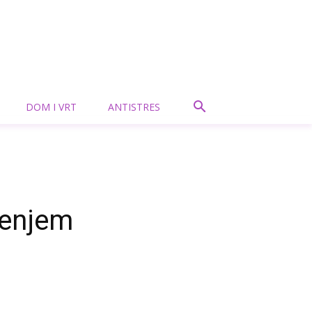
DOM I VRT
ANTISTRES
renjem