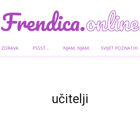
 ZDRAVA
PSSST…
NJAM, NJAM…
SVIJET POZNATIH
Frendica.online
učitelji