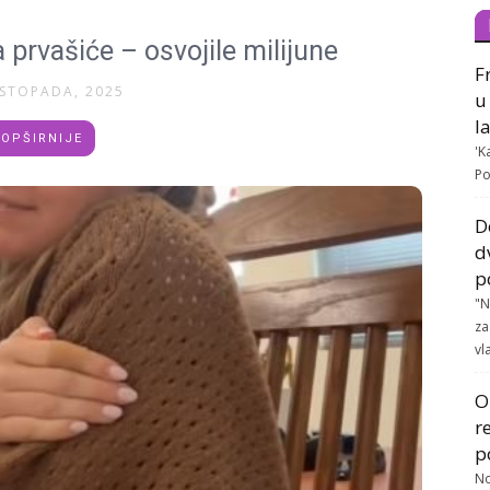
a prvašiće – osvojile milijune
F
ISTOPADA, 2025
u
l
OPŠIRNIJE
'K
Po
D
d
p
"N
za
vla
O
r
p
No