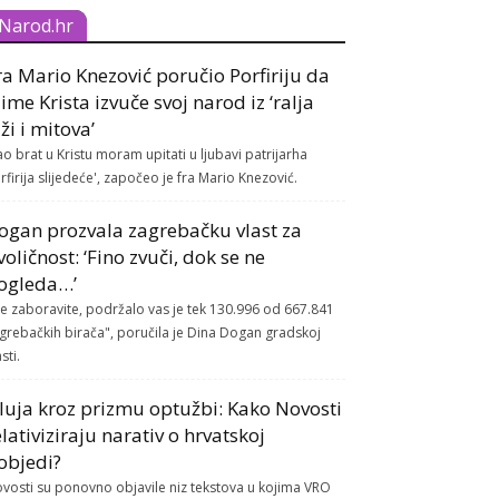
Narod.hr
ra Mario Knezović poručio Porfiriju da
 ime Krista izvuče svoj narod iz ‘ralja
aži i mitova’
ao brat u Kristu moram upitati u ljubavi patrijarha
rfirija slijedeće', započeo je fra Mario Knezović.
ogan prozvala zagrebačku vlast za
voličnost: ‘Fino zvuči, dok se ne
ogleda…’
e zaboravite, podržalo vas je tek 130.996 od 667.841
grebačkih birača", poručila je Dina Dogan gradskoj
sti.
luja kroz prizmu optužbi: Kako Novosti
elativiziraju narativ o hrvatskoj
objedi?
vosti su ponovno objavile niz tekstova u kojima VRO