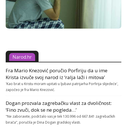
Narod.hr
Fra Mario Knezović poručio Porfiriju da u ime
Krista izvuče svoj narod iz ‘ralja laži i mitova’
'Kao brat u Kristu moram upitati u ljubavi patrijarha Porfirija slijedeće',
započeo je fra Mario Knezović.
Dogan prozvala zagrebačku vlast za dvoličnost:
‘Fino zvuči, dok se ne pogleda…’
"Ne zaboravite, podržalo vas je tek 130.996 od 667.841 zagrebačkih
birača", poručila je Dina Dogan gradskoj vlasti.