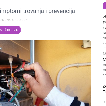
imptomi trovanja i prevencija
S
TUDENOGA, 2024
p
s
OPŠIRNIJE
Sa
Me
po
M
M
Mi
Mi
ob
Z
T
'G
je