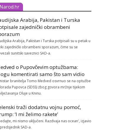
Narod.hr
audijska Arabija, Pakistan i Turska
otpisale zajednički obrambeni
porazum
udijska Arabija, Pakistan i Turska potpisali su u petak u
ki zajednički obrambeni sporazum, čime su se
vezali sunitski saveznici SAD-a.
edved o Pupovčevim optužbama:
ogu komentirati samo što sam vidio
nistar branitelja Tomo Medved osvrnuo se na optužbe
lorada Pupovca (SDSS) zbog govora mržnje tijekom
ilježavanja Oluje u Kninu.
elenski traži dodatnu vojnu pomoć,
rump: ‘I mi želimo rakete’
ledajte, mi nismo uključeni. Razdvaja nas ocean', izjavio
 predsjednik SAD-a.