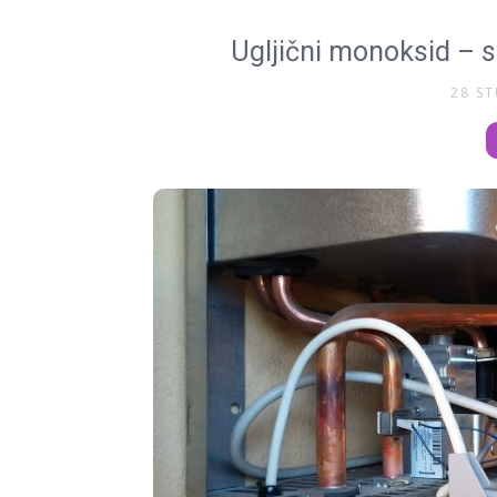
Ugljični monoksid – s
28 S