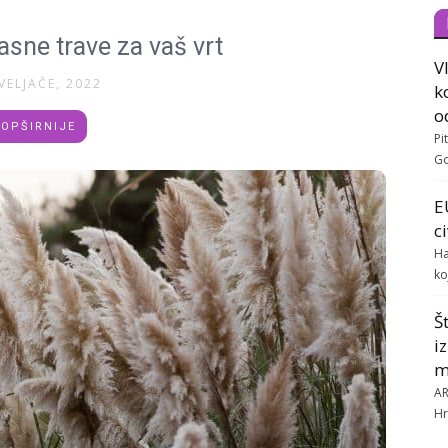
asne trave za vaš vrt
V
VELJAČE, 2022
k
o
OPŠIRNIJE
Pi
Go
E
c
Ha
ko
Š
i
m
AR
Hr