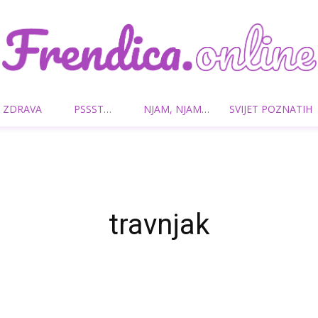
 ZDRAVA
PSSST…
NJAM, NJAM…
SVIJET POZNATIH
Frendica.online
travnjak