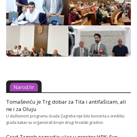
Narod.hr
Tomaševiću je Trg dobar za Tita i antifašizam, ali
ne i za Oluju
U službenom programu Grada Zagreba nije bilo koncerta u središtu
grada kakav su organizirali brojni drugi hrvatski gradovi.
Grad Zagreb zagradio ulaz u prostor HPK: Evo