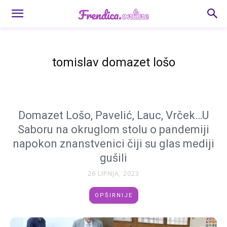
tomislav domazet lošo
Domazet Lošo, Pavelić, Lauc, Vrček…U
Saboru na okruglom stolu o pandemiji
napokon znanstvenici čiji su glas mediji
gušili
26 LIPNJA, 2023
OPŠIRNIJE