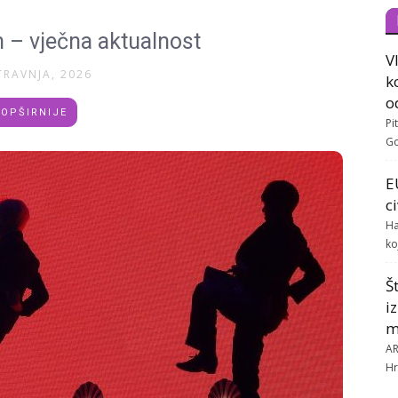
 – vječna aktualnost
V
TRAVNJA, 2026
k
o
OPŠIRNIJE
Pi
Go
E
c
Ha
ko
Š
i
m
AR
Hr