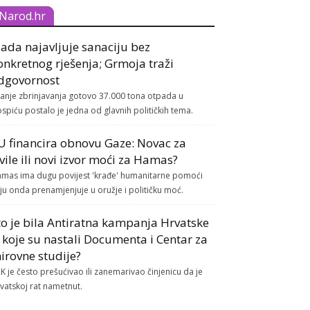
Narod.hr
lada najavljuje sanaciju bez
onkretnog rješenja; Grmoja traži
dgovornost
tanje zbrinjavanja gotovo 37.000 tona otpada u
spiću postalo je jedna od glavnih političkih tema.
U financira obnovu Gaze: Novac za
ivile ili novi izvor moći za Hamas?
mas ima dugu povijest 'krađe' humanitarne pomoći
ju onda prenamjenjuje u oružje i političku moć.
to je bila Antiratna kampanja Hrvatske
z koje su nastali Documenta i Centar za
irovne studije?
K je često prešućivao ili zanemarivao činjenicu da je
vatskoj rat nametnut.