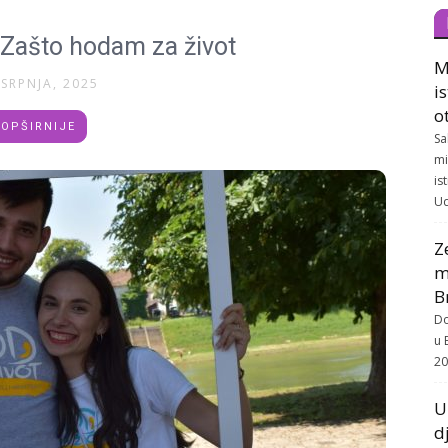
: Zašto hodam za život
M
 SRPNJA, 2025
i
o
OPŠIRNIJE
Sa
mi
is
Ud
Z
m
B
Do
u 
20
U
d