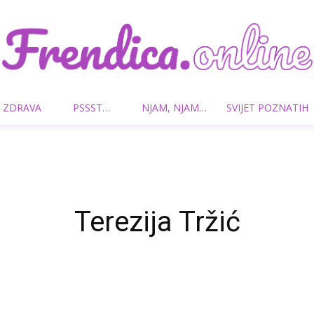
 ZDRAVA
PSSST…
NJAM, NJAM…
SVIJET POZNATIH
Frendica.online
Terezija Tržić