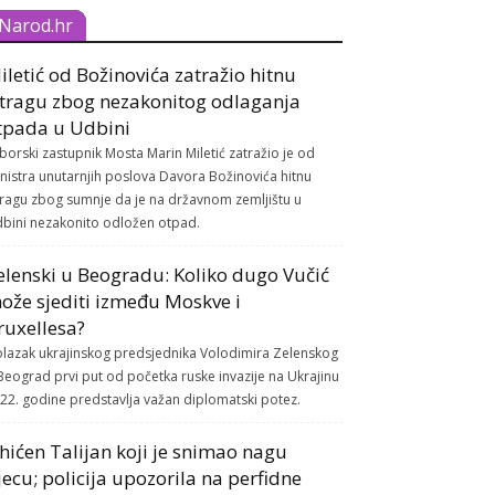
Narod.hr
iletić od Božinovića zatražio hitnu
stragu zbog nezakonitog odlaganja
tpada u Udbini
borski zastupnik Mosta Marin Miletić zatražio je od
nistra unutarnjih poslova Davora Božinovića hitnu
tragu zbog sumnje da je na državnom zemljištu u
bini nezakonito odložen otpad.
elenski u Beogradu: Koliko dugo Vučić
ože sjediti između Moskve i
ruxellesa?
lazak ukrajinskog predsjednika Volodimira Zelenskog
Beograd prvi put od početka ruske invazije na Ukrajinu
22. godine predstavlja važan diplomatski potez.
hićen Talijan koji je snimao nagu
jecu; policija upozorila na perfidne