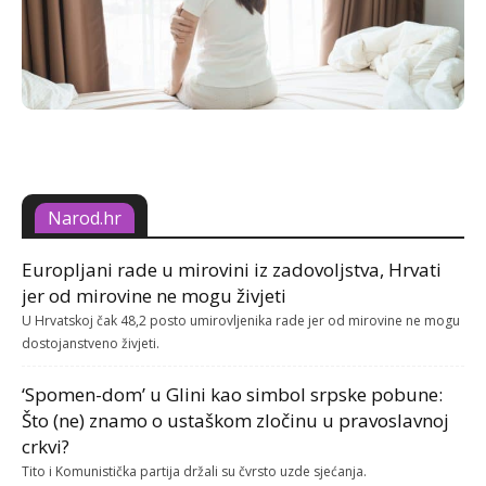
Narod.hr
Europljani rade u mirovini iz zadovoljstva, Hrvati
jer od mirovine ne mogu živjeti
U Hrvatskoj čak 48,2 posto umirovljenika rade jer od mirovine ne mogu
dostojanstveno živjeti.
‘Spomen-dom’ u Glini kao simbol srpske pobune:
Što (ne) znamo o ustaškom zločinu u pravoslavnoj
crkvi?
Tito i Komunistička partija držali su čvrsto uzde sjećanja.