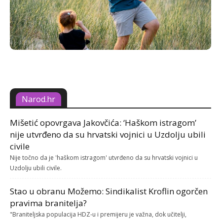
Narod.hr
Mišetić opovrgava Jakovčića: ‘Haškom istragom’
nije utvrđeno da su hrvatski vojnici u Uzdolju ubili
civile
Nije točno da je 'haškom istragom' utvrđeno da su hrvatski vojnici u
Uzdolju ubili civile.
Stao u obranu Možemo: Sindikalist Kroflin ogorčen
pravima branitelja?
"Braniteljska populacija HDZ-u i premijeru je važna, dok učitelji,