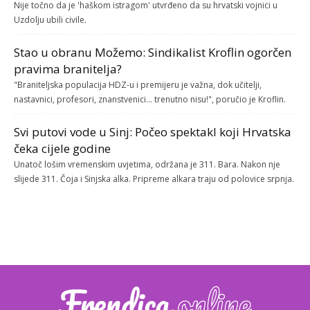
Nije točno da je 'haškom istragom' utvrđeno da su hrvatski vojnici u
Uzdolju ubili civile.
Stao u obranu Možemo: Sindikalist Kroflin ogorčen
pravima branitelja?
"Braniteljska populacija HDZ-u i premijeru je važna, dok učitelji,
nastavnici, profesori, znanstvenici... trenutno nisu!", poručio je Kroflin.
Svi putovi vode u Sinj: Počeo spektakl koji Hrvatska
čeka cijele godine
Unatoč lošim vremenskim uvjetima, održana je 311. Bara. Nakon nje
slijede 311. Čoja i Sinjska alka. Pripreme alkara traju od polovice srpnja.