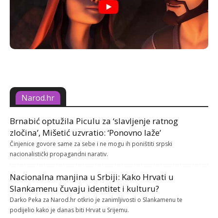
Narod.hr
Brnabić optužila Piculu za ‘slavljenje ratnog
zločina’, Mišetić uzvratio: ‘Ponovno laže’
Činjenice govore same za sebe i ne mogu ih poništiti srpski
nacionalistički propagandni narativ.
Nacionalna manjina u Srbiji: Kako Hrvati u
Slankamenu čuvaju identitet i kulturu?
Darko Peka za Narod.hr otkrio je zanimljivosti o Slankamenu te
podijelio kako je danas biti Hrvat u Srijemu.