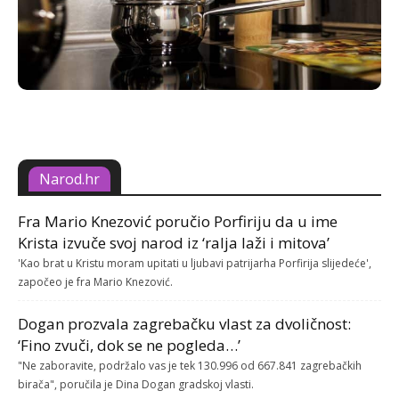
Narod.hr
Fra Mario Knezović poručio Porfiriju da u ime
Krista izvuče svoj narod iz ‘ralja laži i mitova’
'Kao brat u Kristu moram upitati u ljubavi patrijarha Porfirija slijedeće',
započeo je fra Mario Knezović.
Dogan prozvala zagrebačku vlast za dvoličnost:
‘Fino zvuči, dok se ne pogleda…’
"Ne zaboravite, podržalo vas je tek 130.996 od 667.841 zagrebačkih
birača", poručila je Dina Dogan gradskoj vlasti.