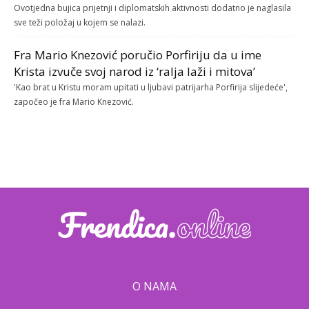
Ovotjedna bujica prijetnji i diplomatskih aktivnosti dodatno je naglasila
sve teži položaj u kojem se nalazi.
Fra Mario Knezović poručio Porfiriju da u ime
Krista izvuče svoj narod iz ‘ralja laži i mitova’
'Kao brat u Kristu moram upitati u ljubavi patrijarha Porfirija slijedeće',
započeo je fra Mario Knezović.
O NAMA