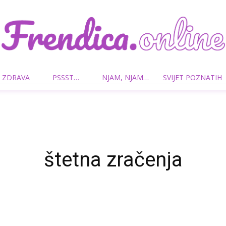
 ZDRAVA
PSSST…
NJAM, NJAM…
SVIJET POZNATIH
Frendica.online
štetna zračenja