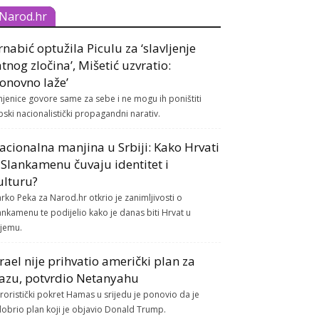
Narod.hr
rnabić optužila Piculu za ‘slavljenje
atnog zločina’, Mišetić uzvratio:
Ponovno laže’
njenice govore same za sebe i ne mogu ih poništiti
pski nacionalistički propagandni narativ.
acionalna manjina u Srbiji: Kako Hrvati
 Slankamenu čuvaju identitet i
ulturu?
rko Peka za Narod.hr otkrio je zanimljivosti o
ankamenu te podijelio kako je danas biti Hrvat u
ijemu.
zrael nije prihvatio američki plan za
azu, potvrdio Netanyahu
roristički pokret Hamas u srijedu je ponovio da je
obrio plan koji je objavio Donald Trump.