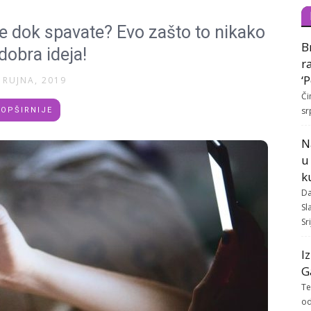
je dok spavate? Evo zašto to nikako
B
 dobra ideja!
r
‘
 RUJNA, 2019
Či
sr
OPŠIRNIJE
N
u
k
Da
Sl
Sr
I
G
Te
od