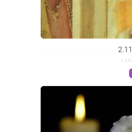
2.11
1 ST