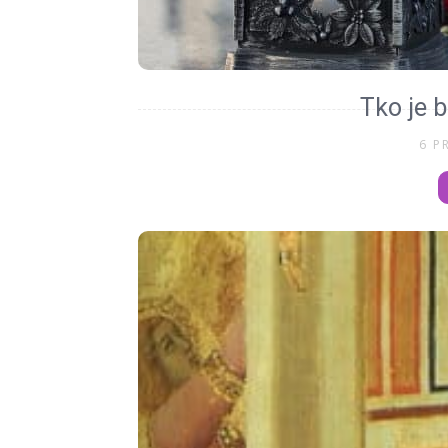
Tko je b
6 P