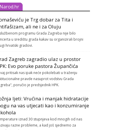
Narod.hr
omaševiću je Trg dobar za Tita i
ntifašizam, ali ne i za Oluju
službenom programu Grada Zagreba nije bilo
ncerta u središtu grada kakav su organizirali brojni
ugi hrvatski gradovi.
rad Zagreb zagradio ulaz u prostor
PK: Evo poruke pastora Župančića
vaj pritisak nas ipak neće pokolebati u traženju
stitucionalne pravde nasuprot vodstvu Grada
greba", poručio je predsjednik HPK.
ožnja ljeti: Vrućina i manjak hidratacije
ogu na vas utjecati kao i konzumiranje
lkohola
mperature iznad 30 stupnjeva kod mnogih od nas
azivaju razne probleme, a kad još sjednemo za