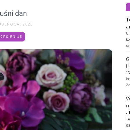
ušni dan
T
UDENOGA, 2025
a
U 
OPŠIRNIJE
ko
dr
G
H
"O
in
Za
V
m
a
Te
iz