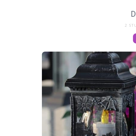
D
2 ST