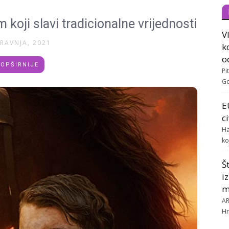
m koji slavi tradicionalne vrijednosti
V
TRAVNJA, 2021
k
o
OPŠIRNIJE
Pi
Go
E
c
Ha
ko
Š
i
m
AR
Hr