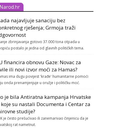
Narod.hr
lada najavljuje sanaciju bez
onkretnog rješenja; Grmoja traži
dgovornost
tanje zbrinjavanja gotovo 37.000 tona otpada u
spiću postalo je jedna od glavnih političkih tema.
U financira obnovu Gaze: Novac za
ivile ili novi izvor moći za Hamas?
mas ima dugu povijest 'krađe' humanitarne pomoći
ju onda prenamjenjuje u oružje i političku moć.
to je bila Antiratna kampanja Hrvatske
z koje su nastali Documenta i Centar za
irovne studije?
K je često prešućivao ili zanemarivao činjenicu da je
vatskoj rat nametnut.