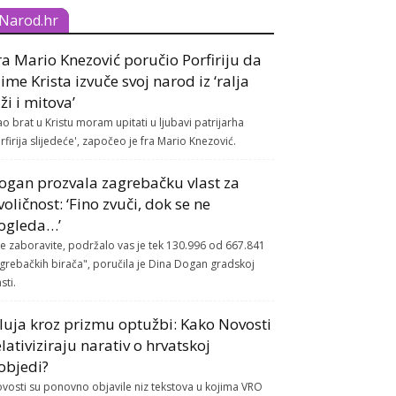
Narod.hr
ra Mario Knezović poručio Porfiriju da
 ime Krista izvuče svoj narod iz ‘ralja
aži i mitova’
ao brat u Kristu moram upitati u ljubavi patrijarha
rfirija slijedeće', započeo je fra Mario Knezović.
ogan prozvala zagrebačku vlast za
voličnost: ‘Fino zvuči, dok se ne
ogleda…’
e zaboravite, podržalo vas je tek 130.996 od 667.841
grebačkih birača", poručila je Dina Dogan gradskoj
sti.
luja kroz prizmu optužbi: Kako Novosti
elativiziraju narativ o hrvatskoj
objedi?
vosti su ponovno objavile niz tekstova u kojima VRO