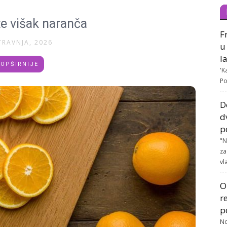
ite višak naranča
F
TRAVNJA, 2026
u
l
OPŠIRNIJE
'K
Po
D
d
p
"N
za
vla
O
r
p
No