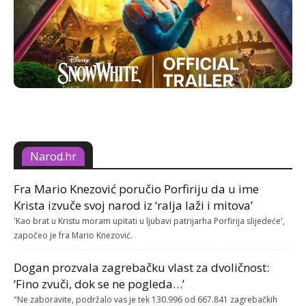
Narod.hr
Fra Mario Knezović poručio Porfiriju da u ime
Krista izvuče svoj narod iz ‘ralja laži i mitova’
'Kao brat u Kristu moram upitati u ljubavi patrijarha Porfirija slijedeće',
započeo je fra Mario Knezović.
Dogan prozvala zagrebačku vlast za dvoličnost:
‘Fino zvuči, dok se ne pogleda…’
"Ne zaboravite, podržalo vas je tek 130.996 od 667.841 zagrebačkih