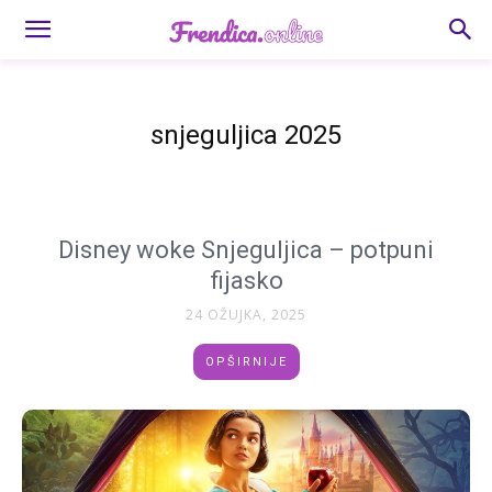
snjeguljica 2025
Disney woke Snjeguljica – potpuni
fijasko
24 OŽUJKA, 2025
OPŠIRNIJE