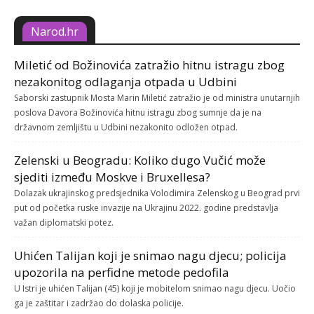
Narod.hr
Miletić od Božinovića zatražio hitnu istragu zbog
nezakonitog odlaganja otpada u Udbini
Saborski zastupnik Mosta Marin Miletić zatražio je od ministra unutarnjih
poslova Davora Božinovića hitnu istragu zbog sumnje da je na
državnom zemljištu u Udbini nezakonito odložen otpad.
Zelenski u Beogradu: Koliko dugo Vučić može
sjediti između Moskve i Bruxellesa?
Dolazak ukrajinskog predsjednika Volodimira Zelenskog u Beograd prvi
put od početka ruske invazije na Ukrajinu 2022. godine predstavlja
važan diplomatski potez.
Uhićen Talijan koji je snimao nagu djecu; policija
upozorila na perfidne metode pedofila
U Istri je uhićen Talijan (45) koji je mobitelom snimao nagu djecu. Uočio
ga je zaštitar i zadržao do dolaska policije.