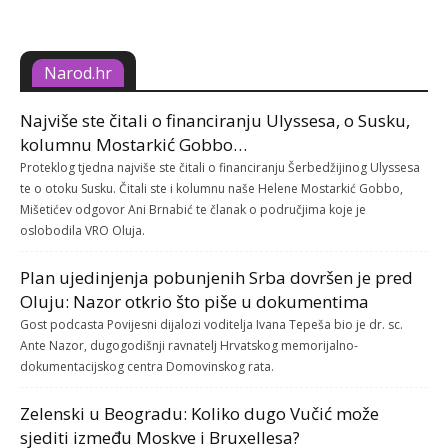
Narod.hr
Najviše ste čitali o financiranju Ulyssesa, o Susku,
kolumnu Mostarkić Gobbo…
Proteklog tjedna najviše ste čitali o financiranju Šerbedžijinog Ulyssesa
te o otoku Susku. Čitali ste i kolumnu naše Helene Mostarkić Gobbo,
Mišetićev odgovor Ani Brnabić te članak o područjima koje je
oslobodila VRO Oluja.
Plan ujedinjenja pobunjenih Srba dovršen je pred
Oluju: Nazor otkrio što piše u dokumentima
Gost podcasta Povijesni dijalozi voditelja Ivana Tepeša bio je dr. sc.
Ante Nazor, dugogodišnji ravnatelj Hrvatskog memorijalno-
dokumentacijskog centra Domovinskog rata.
Zelenski u Beogradu: Koliko dugo Vučić može
sjediti između Moskve i Bruxellesa?