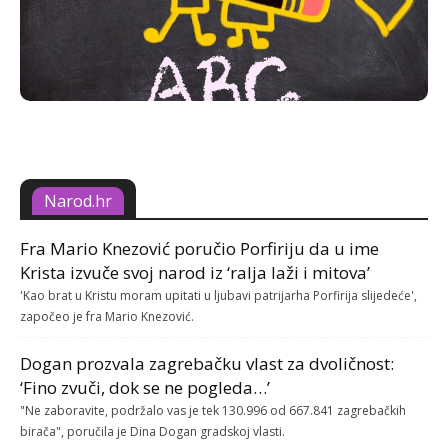
Narod.hr
Fra Mario Knezović poručio Porfiriju da u ime
Krista izvuče svoj narod iz ‘ralja laži i mitova’
'Kao brat u Kristu moram upitati u ljubavi patrijarha Porfirija slijedeće',
započeo je fra Mario Knezović.
Dogan prozvala zagrebačku vlast za dvoličnost:
‘Fino zvuči, dok se ne pogleda…’
"Ne zaboravite, podržalo vas je tek 130.996 od 667.841 zagrebačkih
birača", poručila je Dina Dogan gradskoj vlasti.