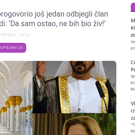
progovorio još jedan odbjegli član
M
rdi: ‘Da sam ostao, ne bih bio živ!’
k
d
 SRPNJA, 2019
Ve
po
OPŠIRNIJE
C
P
St
kr
Ma
V
i
z
"T
ko