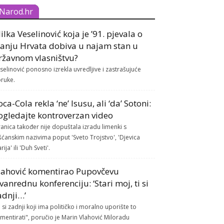
Narod.hr
ilka Veselinović koja je ’91. pjevala o
lanju Hrvata dobiva u najam stan u
ržavnom vlasništvu?
selinović ponosno izrekla uvredljive i zastrašujuće
ruke.
oca-Cola rekla ‘ne’ Isusu, ali ‘da’ Sotoni:
ogledajte kontroverzan video
ranica također nije dopuštala izradu limenki s
šćanskim nazivima poput 'Sveto Trojstvo', 'Djevica
rija' ili 'Duh Sveti'.
lahović komentirao Pupovčevu
zvanrednu konferenciju: ‘Stari moj, ti si
adnji…’
i si zadnji koji ima političko i moralno uporište to
mentirati", poručio je Marin Vlahović Miloradu