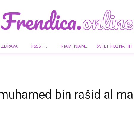
 ZDRAVA
PSSST…
NJAM, NJAM…
SVIJET POZNATIH
Frendica.online
 muhamed bin rašid al m