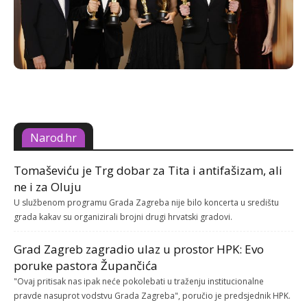
Narod.hr
Tomaševiću je Trg dobar za Tita i antifašizam, ali
ne i za Oluju
U službenom programu Grada Zagreba nije bilo koncerta u središtu
grada kakav su organizirali brojni drugi hrvatski gradovi.
Grad Zagreb zagradio ulaz u prostor HPK: Evo
poruke pastora Župančića
"Ovaj pritisak nas ipak neće pokolebati u traženju institucionalne
pravde nasuprot vodstvu Grada Zagreba", poručio je predsjednik HPK.