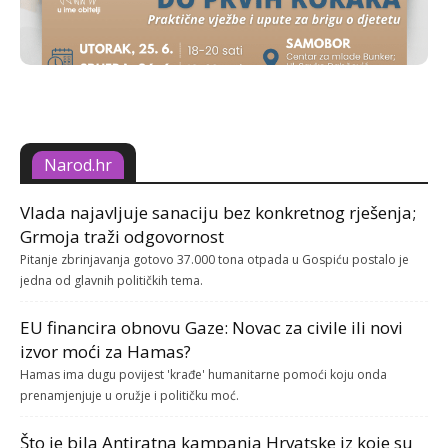
Narod.hr
Vlada najavljuje sanaciju bez konkretnog rješenja;
Grmoja traži odgovornost
Pitanje zbrinjavanja gotovo 37.000 tona otpada u Gospiću postalo je
jedna od glavnih političkih tema.
EU financira obnovu Gaze: Novac za civile ili novi
izvor moći za Hamas?
Hamas ima dugu povijest 'krađe' humanitarne pomoći koju onda
prenamjenjuje u oružje i političku moć.
Što je bila Antiratna kampanja Hrvatske iz koje su