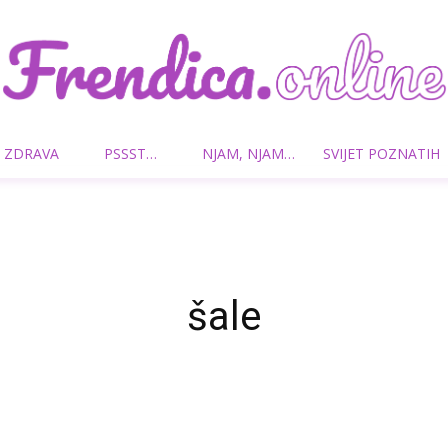
 ZDRAVA
PSSST…
NJAM, NJAM…
SVIJET POZNATIH
Frendica.online
šale