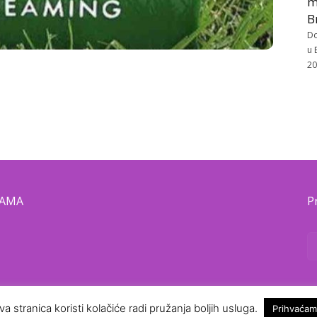
m
B
Do
u 
20
NAMA
P
va stranica koristi kolačiće radi pružanja boljih usluga.
Prihvaćam