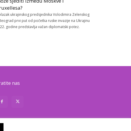
ože sjediti između Moskve i
ruxellesa?
lazak ukrajinskog predsjednika Volodimira Zelenskog
Beograd prvi put od početka ruske invazije na Ukrajinu
22. godine predstavlja važan diplomatski potez.
ratite nas
About
Contact