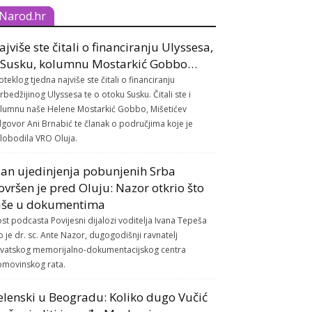
Narod.hr
ajviše ste čitali o financiranju Ulyssesa,
 Susku, kolumnu Mostarkić Gobbo…
oteklog tjedna najviše ste čitali o financiranju
rbedžijinog Ulyssesa te o otoku Susku. Čitali ste i
lumnu naše Helene Mostarkić Gobbo, Mišetićev
govor Ani Brnabić te članak o područjima koje je
lobodila VRO Oluja.
lan ujedinjenja pobunjenih Srba
ovršen je pred Oluju: Nazor otkrio što
iše u dokumentima
st podcasta Povijesni dijalozi voditelja Ivana Tepeša
o je dr. sc. Ante Nazor, dugogodišnji ravnatelj
vatskog memorijalno-dokumentacijskog centra
movinskog rata.
elenski u Beogradu: Koliko dugo Vučić