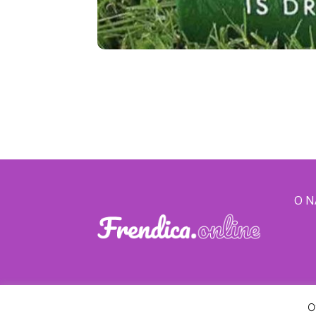
O 
O
© Frendica · 2026