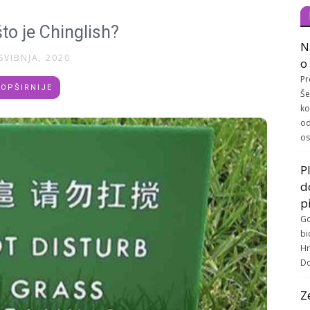
što je Chinglish?
N
SVIBNJA, 2020
o
Pr
OPŠIRNIJE
Še
ko
od
os
P
d
p
Go
bi
Hr
Do
Z