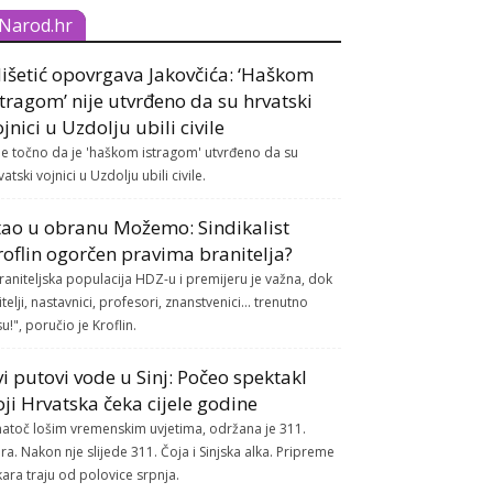
Narod.hr
išetić opovrgava Jakovčića: ‘Haškom
stragom’ nije utvrđeno da su hrvatski
ojnici u Uzdolju ubili civile
je točno da je 'haškom istragom' utvrđeno da su
vatski vojnici u Uzdolju ubili civile.
tao u obranu Možemo: Sindikalist
roflin ogorčen pravima branitelja?
raniteljska populacija HDZ-u i premijeru je važna, dok
itelji, nastavnici, profesori, znanstvenici... trenutno
su!", poručio je Kroflin.
vi putovi vode u Sinj: Počeo spektakl
oji Hrvatska čeka cijele godine
atoč lošim vremenskim uvjetima, održana je 311.
ra. Nakon nje slijede 311. Čoja i Sinjska alka. Pripreme
kara traju od polovice srpnja.