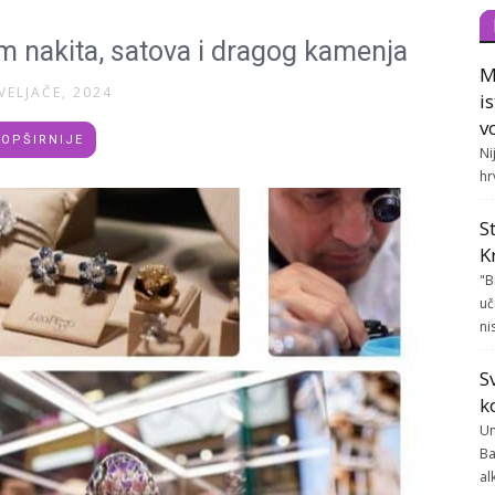
 nakita, satova i dragog kamenja
M
VELJAČE, 2024
i
v
OPŠIRNIJE
Ni
hr
S
K
"B
uč
ni
S
k
Un
Ba
al