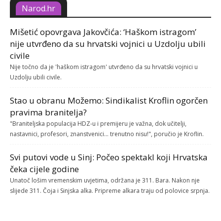
Narod.hr
Mišetić opovrgava Jakovčića: ‘Haškom istragom’
nije utvrđeno da su hrvatski vojnici u Uzdolju ubili
civile
Nije točno da je 'haškom istragom' utvrđeno da su hrvatski vojnici u
Uzdolju ubili civile.
Stao u obranu Možemo: Sindikalist Kroflin ogorčen
pravima branitelja?
"Braniteljska populacija HDZ-u i premijeru je važna, dok učitelji,
nastavnici, profesori, znanstvenici... trenutno nisu!", poručio je Kroflin.
Svi putovi vode u Sinj: Počeo spektakl koji Hrvatska
čeka cijele godine
Unatoč lošim vremenskim uvjetima, održana je 311. Bara. Nakon nje
slijede 311. Čoja i Sinjska alka. Pripreme alkara traju od polovice srpnja.