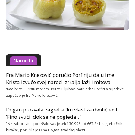
Narod.hr
Fra Mario Knezović poručio Porfiriju da u ime
Krista izvuče svoj narod iz ‘ralja laži i mitova’
'Kao brat u Kristu moram upitati u ljubavi patrijarha Porfirija slijedeće',
započeo je fra Mario Knezović.
Dogan prozvala zagrebačku vlast za dvoličnost:
‘Fino zvuči, dok se ne pogleda…’
"Ne zaboravite, podržalo vas je tek 130.996 od 667.841 zagrebačkih
birača", poručila je Dina Dogan gradskoj vlasti.