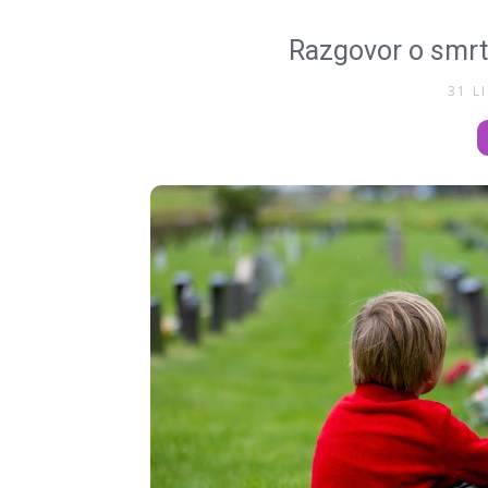
Razgovor o smrti
31 L