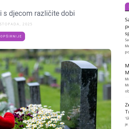
 s djecom različite dobi
S
ISTOPADA, 2025
p
s
OPŠIRNIJE
Sa
Me
po
M
M
Mi
Mi
ob
Z
T
'G
je