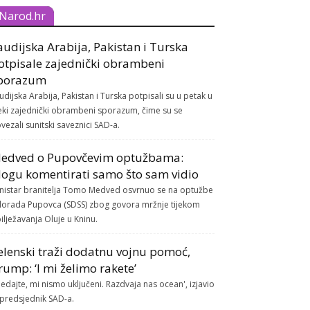
Narod.hr
audijska Arabija, Pakistan i Turska
otpisale zajednički obrambeni
porazum
udijska Arabija, Pakistan i Turska potpisali su u petak u
ki zajednički obrambeni sporazum, čime su se
vezali sunitski saveznici SAD-a.
edved o Pupovčevim optužbama:
ogu komentirati samo što sam vidio
nistar branitelja Tomo Medved osvrnuo se na optužbe
lorada Pupovca (SDSS) zbog govora mržnje tijekom
ilježavanja Oluje u Kninu.
elenski traži dodatnu vojnu pomoć,
rump: ‘I mi želimo rakete’
ledajte, mi nismo uključeni. Razdvaja nas ocean', izjavio
 predsjednik SAD-a.