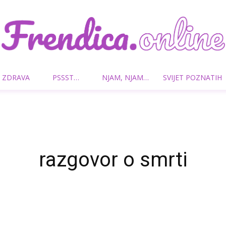
 ZDRAVA
PSSST…
NJAM, NJAM…
SVIJET POZNATIH
Frendica.online
razgovor o smrti